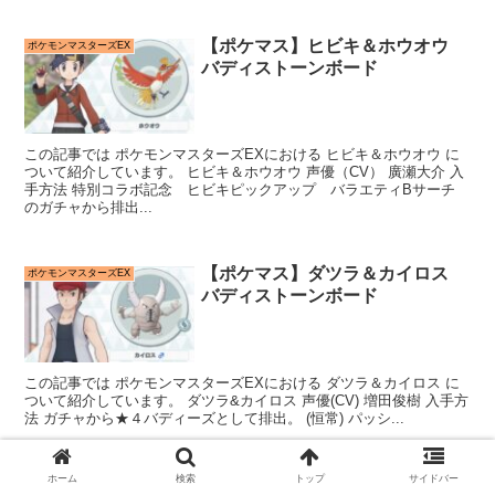
【ポケマス】ヒビキ＆ホウオウ
ポケモンマスターズEX
バディストーンボード
この記事では ポケモンマスターズEXにおける ヒビキ＆ホウオウ に
ついて紹介しています。 ヒビキ＆ホウオウ 声優（CV） 廣瀬大介 入
手方法 特別コラボ記念 ヒビキピックアップ バラエティBサーチ
のガチャから排出...
【ポケマス】ダツラ＆カイロス
ポケモンマスターズEX
バディストーンボード
この記事では ポケモンマスターズEXにおける ダツラ＆カイロス に
ついて紹介しています。 ダツラ&カイロス 声優(CV) 増田俊樹 入手方
法 ガチャから★４バディーズとして排出。 (恒常) パッシ...
ホーム
検索
トップ
サイドバー
【ポケマス】ノボリ（スペシャ
ポケモンマスターズEX