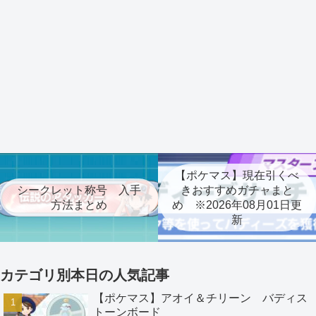
【ポケマス】現在引くべ
シークレット称号 入手
きおすすめガチャまと
方法まとめ
め ※2026年08月01日更
新
カテゴリ別本日の人気記事
【ポケマス】アオイ＆チリーン バディス
トーンボード