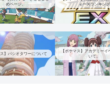
めページ。
ィーズランキング
【ポケマス】アカデミーイ
ス】パシオタワーについて
いて。