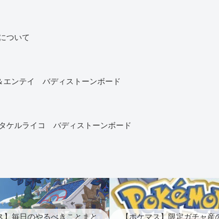
について
)＆エンテイ バディストーンボード
タケルライコ バディストーンボード
ス】毎日のやるべきことまと
【ポケマス】限定ガチャ産