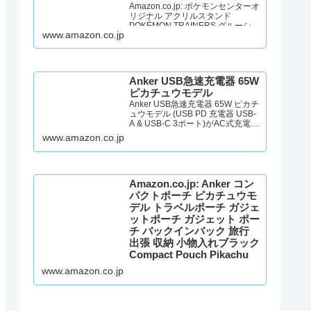
Amazon.co.jp: ポケモンセンターオ
リジナル アクリルスタンド
POKÉMON TRAINERS グルーシャ
www.amazon.co.jp
＆アルクジラ : おもちゃ
Anker USB急速充電器 65W
ピカチュウモデル
Anker USB急速充電器 65W ピカチ
ュウモデル (USB PD 充電器 USB-
A & USB-C 3ポート)がAC式充電器
ストアでいつでもお買い得。当日
www.amazon.co.jp
お急ぎ便対象商品は、当日お届け
可能です。アマゾン配送商品は、
通常配送無料（一部除く）。
Amazon.co.jp: Anker コン
パクトポーチ ピカチュウモ
デル トラベルポーチ ガジェ
ットポーチ ガジェット ポー
チ バックインバック 旅行
出張 収納 小物入れブラック
Compact Pouch Pikachu
Edition_Black : ファッショ
www.amazon.co.jp
ン
Amazon.co.jp: Anker コンパクトポ
ーチ ピカチュウモデル トラベルポ
ーチ ガジェットポーチ ガジェット