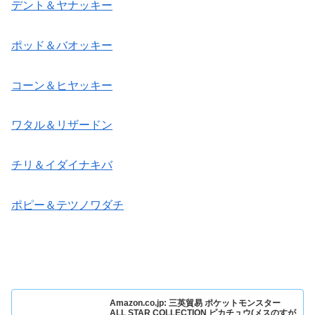
デント＆ヤナッキー
ポッド＆バオッキー
コーン＆ヒヤッキー
ワタル＆リザードン
チリ＆イダイナキバ
ポピー＆テツノワダチ
Amazon.co.jp: 三英貿易 ポケットモンスター
ALL STAR COLLECTION ピカチュウ(メスのすが