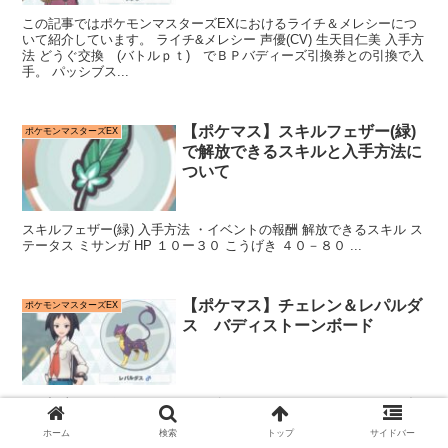
この記事ではポケモンマスターズEXにおけるライチ＆メレシーにつ
いて紹介しています。 ライチ&メレシー 声優(CV) 生天目仁美 入手方
法 どうぐ交換 (バトルｐｔ) でＢＰバディーズ引換券との引換で入
手。 パッシブス...
【ポケマス】スキルフェザー(緑)
ポケモンマスターズEX
で解放できるスキルと入手方法に
ついて
スキルフェザー(緑) 入手方法 ・イベントの報酬 解放できるスキル ス
テータス ミサンガ HP １０ー３０ こうげき ４０－８０ ...
【ポケマス】チェレン＆レパルダ
ポケモンマスターズEX
ス バディストーンボード
この記事では ポケモンマスターズEXにおける チェレン＆レパルダス
について紹介しています。 チェレン＆レパルダス 声優（CV） 阿部
ホーム
検索
トップ
サイドバー
敦 入手方法 ダメージチャレンジ 特訓チケット交換所(どうぐ交換)