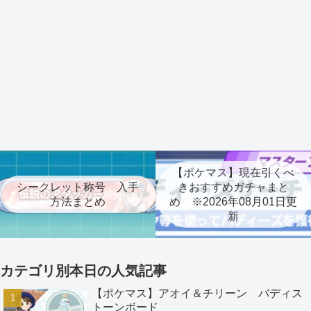
【ポケマス】現在引くべ
シークレット称号 入手
きおすすめガチャまと
方法まとめ
め ※2026年08月01日更
新
カテゴリ別本日の人気記事
【ポケマス】アオイ＆チリーン バディス
トーンボード