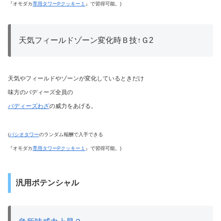
『オモダカ
専用タワーPクッキー１
』で習得可能。)
天気フィールドゾーン変化時Ｂ技↑Ｇ2
天気やフィールドやゾーンが変化しているときだけ
味方のバディーズ全員の
バディーズわざ
の威力をあげる。
(
パシオタワー
のランダム報酬で入手できる
『オモダカ
専用タワーPクッキー１
』で習得可能。)
汎用ポテンシャル