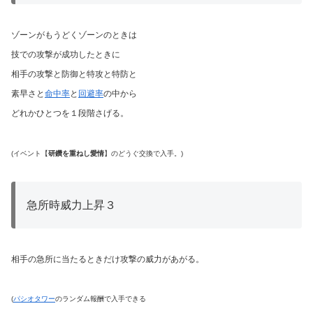
ゾーンがもうどくゾーンのときは
技での攻撃が成功したときに
相手の攻撃と防御と特攻と特防と
素早さと
命中率
と
回避率
の中から
どれかひとつを１段階さげる。
(イベント【
研鑽を重ねし愛情
】のどうぐ交換で入手。)
急所時威力上昇３
相手の急所に当たるときだけ攻撃の威力があがる。
(
パシオタワー
のランダム報酬で入手できる