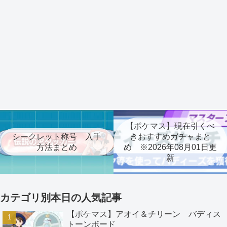
【ポケマス】現在引くべ
シークレット称号 入手
きおすすめガチャまと
方法まとめ
め ※2026年08月01日更
新
カテゴリ別本日の人気記事
【ポケマス】アオイ＆チリーン バディス
トーンボード