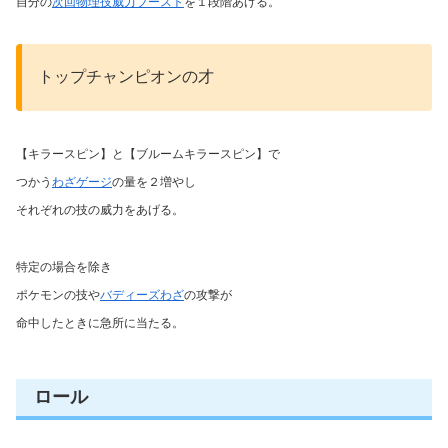
自分の
次回物理技威力ブースト
を１段階あげる。
トップチャンピオンの才
【キラースピン】と【ブルームキラースピン】で
つかう
わざゲージ
の量を２増やし
それぞれの技の威力をあげる。
特定の場合を除き
ポケモンの技や
バディーズわざ
の攻撃が
命中したときに急所に当たる。
ロール