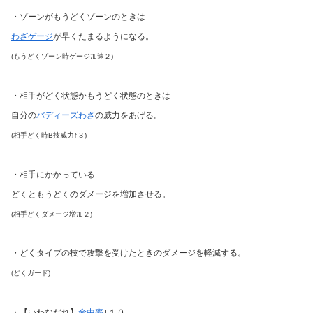
・ゾーンがもうどくゾーンのときは
わざゲージ
が早くたまるようになる。
(もうどくゾーン時ゲージ加速２)
・相手がどく状態かもうどく状態のときは
自分の
バディーズわざ
の威力をあげる。
(相手どく時B技威力↑３)
・相手にかかっている
どくともうどくのダメージを増加させる。
(相手どくダメージ増加２)
・どくタイプの技で攻撃を受けたときのダメージを軽減する。
(どくガード)
・【いわなだれ】
命中率
+１０