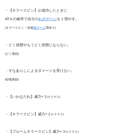
・【キラースピン】が成功したときに
40％の確率で自分の
わざゲージ
を１増やす。
(キラースピン：技後
技ゲージ
増加３)
・どく状態やもうどく状態にならない。
(どく無効)
・すなあらしによるダメージを受けない。
(砂嵐無効)
・【いわなだれ】威力+３
(×２マス)
・【キラースピン】威力+２
(×３マス)
・【ブルームキラースピン】威力+３
(×２マス)