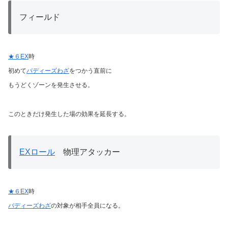
フィールド
★６EX
時
初めて
バディーズわざ
をつかう直前に
もうどくゾーンを発生させる。
このときだけ発生した場の効果を延長する。
EXロール
物理アタッカー
★６EX
時
バディーズわざ
の対象が相手全員になる。