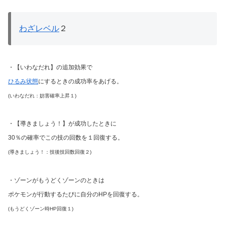
わざレベル
２
・【いわなだれ】の追加効果で
ひるみ状態
にするときの成功率をあげる。
(いわなだれ：妨害確率上昇１)
・【導きましょう！】が成功したときに
30％の確率でこの技の回数を１回復する。
(導きましょう！：技後技回数回復２)
・ゾーンがもうどくゾーンのときは
ポケモンが行動するたびに自分のHPを回復する。
(もうどくゾーン時HP回復１)