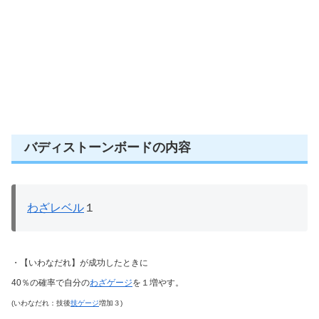
バディストーンボードの内容
わざレベル
１
・【いわなだれ】が成功したときに
40％の確率で自分の
わざゲージ
を１増やす。
(いわなだれ：技後
技ゲージ
増加３)