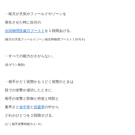
・味方が天気やフィールドやゾーンを
発生させた時に自分の
次回物理技威力ブースト
を１段階あげる。
(味方が天気フィールドゾーン発生時物理ブースト１付与９)
・すべての能力がさがらない。
(全ダウン無効)
・相手がどく状態かもうどく状態のときは
技での攻撃が成功したときに
相手の攻撃と防御と特攻と特防と
素早さと
命中率
と
回避率
の中から
どれかひとつを２段階さげる。
(どく相手攻撃時能力２↓９)