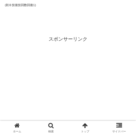
(初Ｂ技後技回数回復1)
スポンサーリンク
ホーム
検索
トップ
サイドバー