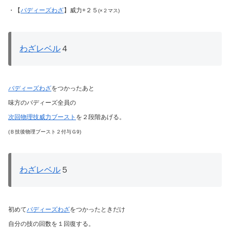
・【
バディーズわざ
】威力+２５
(×２マス)
わざレベル
４
バディーズわざ
をつかったあと
味方のバディーズ全員の
次回物理技威力ブースト
を２段階あげる。
(Ｂ技後物理ブースト２付与Ｇ9)
わざレベル
５
初めて
バディーズわざ
をつかったときだけ
自分の技の回数を１回復する。