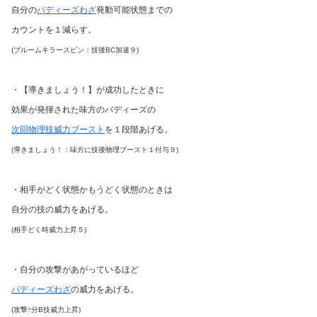
自分の
バディーズわざ
発動可能状態までの
カウントを１減らす。
(ブルームキラースピン：技後BC加速９)
・【導きましょう！】が成功したときに
効果が発揮された味方のバディーズの
次回物理技威力ブースト
を１段階あげる。
(導きましょう！：味方に技後物理ブースト１付与９)
・相手がどく状態かもうどく状態のときは
自分の技の威力をあげる。
(相手どく時威力上昇５)
・自分の攻撃があがっているほど
バディーズわざ
の威力をあげる。
(攻撃↑分B技威力上昇)