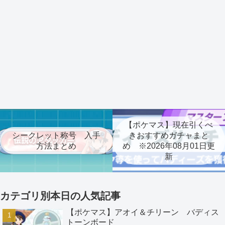
【ポケマス】現在引くべ
シークレット称号 入手
きおすすめガチャまと
方法まとめ
め ※2026年08月01日更
新
カテゴリ別本日の人気記事
【ポケマス】アオイ＆チリーン バディス
トーンボード