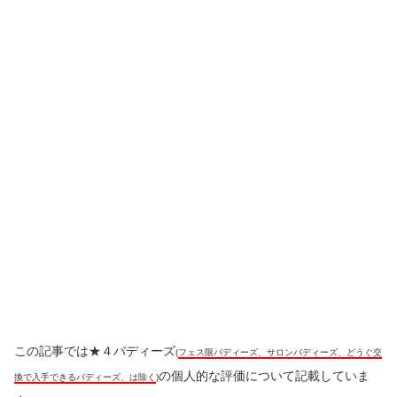
この記事では★４バディーズ
(
フェス限バディーズ、サロンバディーズ、どうぐ交
の個人的な評価について記載していま
換で入手できるバディーズ、は除く
)