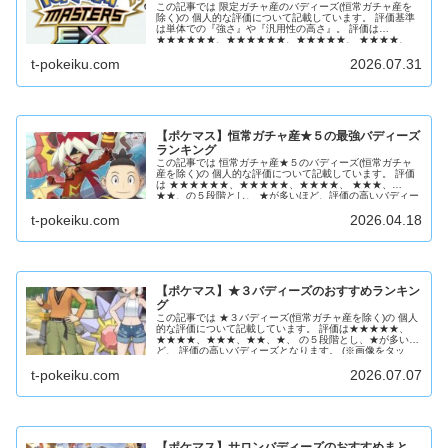
この記事では 限定ガチャ産のバディーズ(恒常ガチャ産を
除く)の 個人的な評価について記載しています。 評価基準
は単体での『強さ』や『汎用性の高さ』。 評価は
★★★★★★、★★★★★★、★★★★★、 ★★★★、
★★★、★★、...
t-pokeiku.com
2026.07.31
【ポケマス】恒常ガチャ産★５の最強バディーズ
ランキング
この記事では 恒常ガチャ産★５のバディーズ(恒常ガチャ
産を除く)の 個人的な評価について記載しています。 評価
は ★★★★★★、★★★★★、★★★★、 ★★★、
★★、の５段階とし、 ★が多いほど、評価の高いバディー
ズとなりま...
t-pokeiku.com
2026.04.18
【ポケマス】★３バディーズのおすすめランキン
グ
この記事では ★３バディーズ(恒常ガチャ産を除く)の 個人
的な評価について記載しています。 評価は★★★★★、
★★★★、★★★、★★、★、 の５段階とし、★が多いほ
ど、 評価の高いバディーズとなります。 (※画像をタッ
プ...
t-pokeiku.com
2026.07.07
【ポケマス】サロンバディーズのおすすめまと