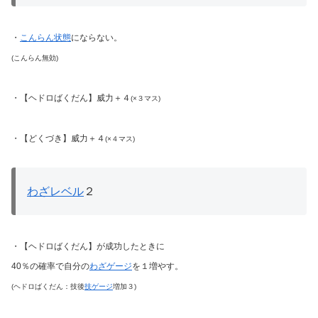
・
こんらん状態
にならない。
(こんらん無効)
・【ヘドロばくだん】威力＋４
(×３マス)
・【どくづき】威力＋４
(×４マス)
わざレベル
２
・【ヘドロばくだん】が成功したときに
40％の確率で自分の
わざゲージ
を１増やす。
(ヘドロばくだん：技後
技ゲージ
増加３)