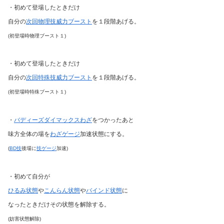
・初めて登場したときだけ
自分の
次回物理技威力ブースト
を１段階あげる。
(初登場時物理ブースト１)
・初めて登場したときだけ
自分の
次回特殊技威力ブースト
を１段階あげる。
(初登場時特殊ブースト１)
・
バディーズダイマックスわざ
をつかったあと
味方全体の場を
わざゲージ
加速状態にする。
(
BD技
後場に
技ゲージ
加速)
・初めて自分が
ひるみ状態
や
こんらん状態
や
バインド状態
に
なったときだけその状態を解除する。
(妨害状態解除)