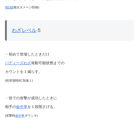
(
BD技
後次ダメージ防御)
わざレベル
５
・初めて登場したときだけ
バディーズわざ
発動可能状態までの
カウントを１減らす。
(初登場時BC加速１)
・技での攻撃が成功したときに
相手の
命中率
を１段階さげる。
(攻撃時
命中率
ダウン９)