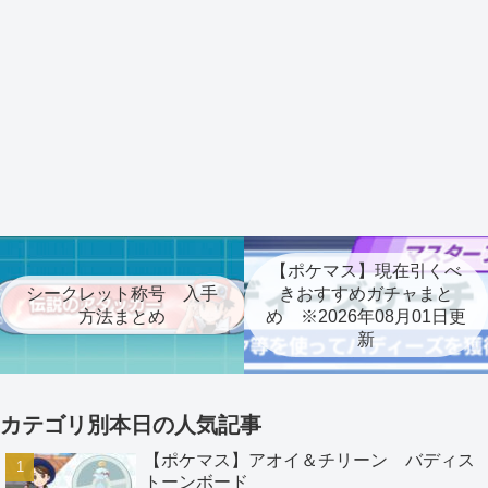
【ポケマス】現在引くべ
シークレット称号 入手
きおすすめガチャまと
方法まとめ
め ※2026年08月01日更
新
カテゴリ別本日の人気記事
【ポケマス】アオイ＆チリーン バディス
トーンボード