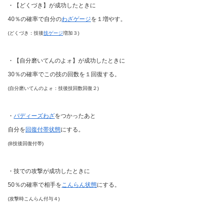
・【どくづき】が成功したときに
40％の確率で自分の
わざゲージ
を１増やす。
(どくづき：技後
技ゲージ
増加３)
・【自分磨いてんのよォ】が成功したときに
30％の確率でこの技の回数を１回復する。
(自分磨いてんのよォ：技後技回数回復２)
・
バディーズわざ
をつかったあと
自分を
回復付帯状態
にする。
(B技後回復付帯)
・技での攻撃が成功したときに
50％の確率で相手を
こんらん状態
にする。
(攻撃時こんらん付与４)