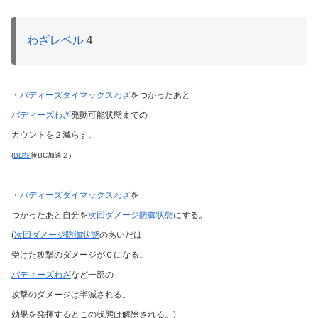
わざレベル
４
・
バディーズダイマックスわざ
をつかったあと
バディーズわざ
発動可能状態までの
カウントを２減らす。
(
BD技
後BC加速２)
・
バディーズダイマックスわざ
を
つかったあと自分を
次回ダメージ防御状態
にする。
(
次回ダメージ防御状態
のあいだは
受けた攻撃のダメージが０になる。
バディーズわざ
など一部の
攻撃のダメージは半減される。
効果を発揮するとこの状態は解除される。)