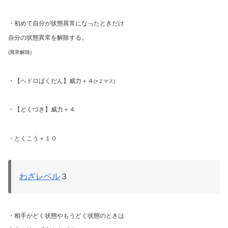
・初めて自分が状態異常になったときだけ
自分の状態異常を解除する。
(異常解除)
・【ヘドロばくだん】威力＋４
(×２マス)
・【どくづき】威力＋４
・とくこう＋１０
わざレベル
３
・相手がどく状態やもうどく状態のときは