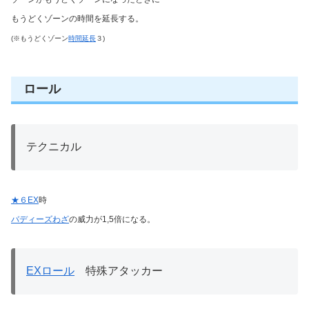
もうどくゾーンの時間を延長する。
(※もうどくゾーン
時間延長
３)
ロール
テクニカル
★６EX
時
バディーズわざ
の威力が1,5倍になる。
EXロール
特殊アタッカー