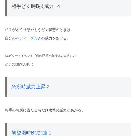
相手どく時B技威力↑４
相手がどく状態やもうどく状態のときは
自分の
バディーズわざ
の威力をあげる。
(エピソードイベント『鎧の門弟と心技体の大将』の
どうぐ交換で入手。)
急所時威力上昇２
相手の急所に当たる時だけ攻撃の威力があがる。
初登場時BC加速１