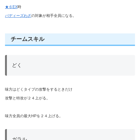
★６EX
時
バディーズわざ
の対象が相手全員になる。
チームスキル
どく
味方はどくタイプの攻撃をするときだけ
攻撃と特攻が２４上がる。
味方全員の最大HPを２４上げる。
ガラル