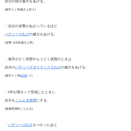
自分の技の威力をあげる。
(相手どく時威力上昇５)
・自分の攻撃があがっているほど
バディーズわざ
の威力をあげる。
(攻撃↑分B技威力上昇)
・相手がどく状態やもうどく状態のときは
自分の
バディーズダイマックスわざ
の威力をあげる。
(相手どく時
BD技
↑３)
・HPが満タンで登場したときに
自分を
こらえる状態
にする。
(無傷登場時こらえる)
・
バディーズわざ
をつかったあと