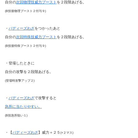
自分の
次回物理技威力ブースト
を２段階あげる。
(B技後物理ブースト２付与９)
・
バディーズわざ
をつかったあと
自分の
次回特殊技威力ブースト
を２段階あげる。
(B技後特殊ブースト２付与９)
・登場したときに
自分の攻撃を２段階あげる。
(登場時攻撃アップ２)
・
バディーズわざ
で攻撃すると
急所に当たりやすい。
(B技急所狙い１)
・【
バディーズわざ
】威力＋２５
(×２マス)