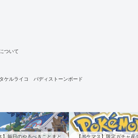
について
タケルライコ バディストーンボード
ス】毎日のやるべきことまと
【ポケマス】限定ガチャ産