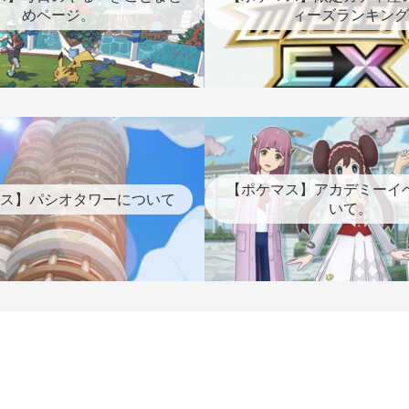
めページ。
ィーズランキング
【ポケマス】アカデミーイ
ス】パシオタワーについて
いて。