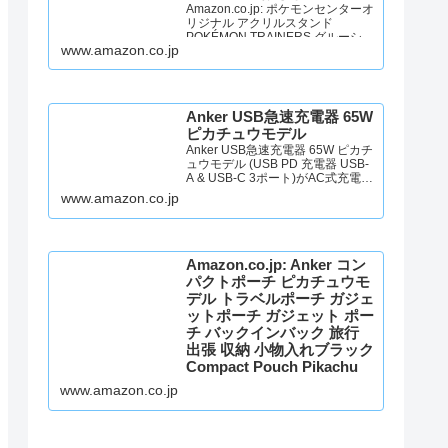
Amazon.co.jp: ポケモンセンターオ
リジナル アクリルスタンド
POKÉMON TRAINERS グルーシャ
www.amazon.co.jp
＆アルクジラ : おもちゃ
Anker USB急速充電器 65W
ピカチュウモデル
Anker USB急速充電器 65W ピカチ
ュウモデル (USB PD 充電器 USB-
A & USB-C 3ポート)がAC式充電器
ストアでいつでもお買い得。当日
www.amazon.co.jp
お急ぎ便対象商品は、当日お届け
可能です。アマゾン配送商品は、
通常配送無料（一部除く）。
Amazon.co.jp: Anker コン
パクトポーチ ピカチュウモ
デル トラベルポーチ ガジェ
ットポーチ ガジェット ポー
チ バックインバック 旅行
出張 収納 小物入れブラック
Compact Pouch Pikachu
Edition_Black : ファッショ
www.amazon.co.jp
ン
Amazon.co.jp: Anker コンパクトポ
ーチ ピカチュウモデル トラベルポ
ーチ ガジェットポーチ ガジェット