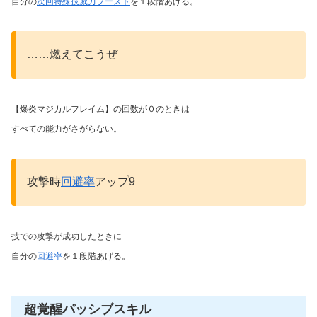
自分の
次回特殊技威力ブースト
を１段階あげる。
……燃えてこうぜ
【爆炎マジカルフレイム】の回数が０のときは
すべての能力がさがらない。
攻撃時
回避率
アップ9
技での攻撃が成功したときに
自分の
回避率
を１段階あげる。
超覚醒パッシブスキル