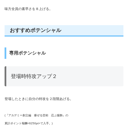
味方全員の素早さを８上げる。
おすすめポテンシャル
専用ポテンシャル
登場時特攻アップ２
登場したときに自分の特攻を２段階あげる。
(『アカデミー創立編 爆ぜる芸術 忍ぶ服飾』の
累計ポイント報酬<6250pt>で入手。)