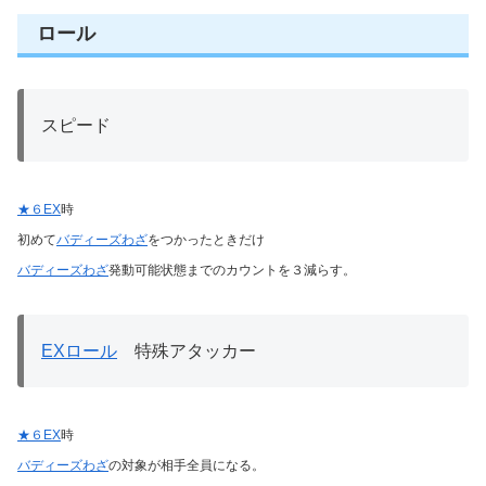
ロール
スピード
★６EX
時
初めて
バディーズわざ
をつかったときだけ
バディーズわざ
発動可能状態までのカウントを３減らす。
EXロール
特殊アタッカー
★６EX
時
バディーズわざ
の対象が相手全員になる。