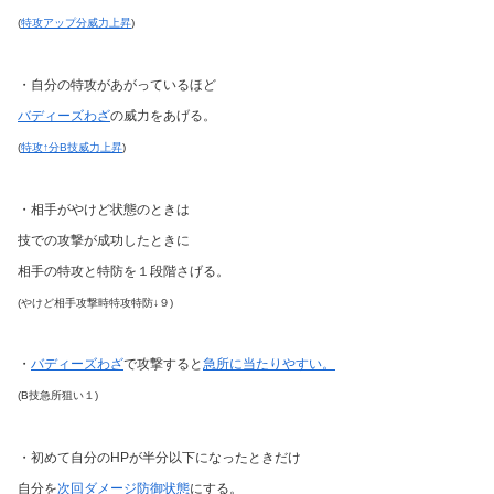
(
特攻アップ分威力上昇
)
・自分の特攻があがっているほど
バディーズわざ
の威力をあげる。
(
特攻↑分B技威力上昇
)
・相手がやけど状態のときは
技での攻撃が成功したときに
相手の特攻と特防を１段階さげる。
(やけど相手攻撃時特攻特防↓９)
・
バディーズわざ
で攻撃すると
急所に当たりやすい。
(B技急所狙い１)
・初めて自分のHPが半分以下になったときだけ
自分を
次回ダメージ防御状態
にする。