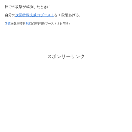
技での攻撃が成功したときに
自分の
次回特殊技威力ブースト
を１段階あげる。
(
S技
回数０時非
S技
攻撃時特殊ブースト１付与９)
スポンサーリンク