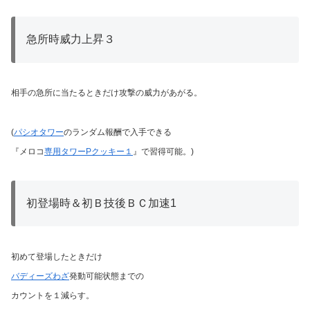
急所時威力上昇３
相手の急所に当たるときだけ攻撃の威力があがる。
(
パシオタワー
のランダム報酬で入手できる
『メロコ
専用タワーPクッキー１
』で習得可能。)
初登場時＆初Ｂ技後ＢＣ加速1
初めて登場したときだけ
バディーズわざ
発動可能状態までの
カウントを１減らす。