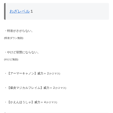
わざレベル
１
・特攻がさがらない。
(特攻ダウン無効)
・やけど状態にならない。
(やけど無効)
・【アーマーキャノン】威力＋２
(×２マス)
・【爆炎マジカルフレイム】威力＋２
(×２マス)
・【かえんほうしゃ】威力＋４
(×２マス)