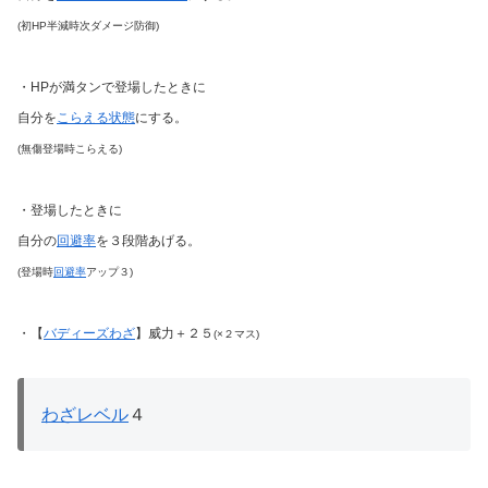
(初HP半減時次ダメージ防御)
・HPが満タンで登場したときに
自分を
こらえる状態
にする。
(無傷登場時こらえる)
・登場したときに
自分の
回避率
を３段階あげる。
(登場時
回避率
アップ３)
・【
バディーズわざ
】威力＋２５
(×２マス)
わざレベル
４