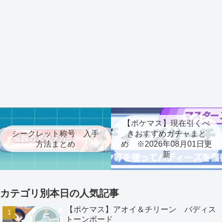
【ポケマス】現在引くべ
シークレット称号 入手
きおすすめガチャまと
方法まとめ
め ※2026年08月01日更
新
カテゴリ別本日の人気記事
【ポケマス】アオイ＆チリーン バディス
トーンボード