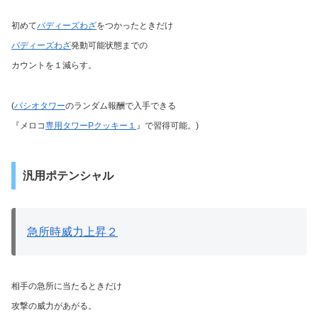
初めて
バディーズわざ
をつかったときだけ
バディーズわざ
発動可能状態までの
カウントを１減らす。
(
パシオタワー
のランダム報酬で入手できる
『メロコ
専用タワーPクッキー１
』で習得可能。)
汎用ポテンシャル
急所時威力上昇２
相手の急所に当たるときだけ
攻撃の威力があがる。