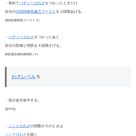
・初めて
バディーズわざ
をつかったときだけ
自分の
次回特殊技威力ブースト
を３段階あげる。
(初B技後特殊ブースト３)
・
バディーズわざ
をつかったあと
自分の防御と特防を４段階さげる。
(B技後自身防御特防↓４)
わざレベル
５
・技が必ず命中する。
(必中化)
・
シンクロわざ
の回数が０のときは
シンクロわざ
を除く