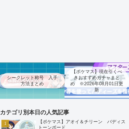
【ポケマス】現在引くべ
シークレット称号 入手
きおすすめガチャまと
方法まとめ
め ※2026年08月01日更
新
カテゴリ別本日の人気記事
【ポケマス】アオイ＆チリーン バディス
トーンボード