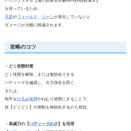
パッシブスキル【場の効果非対象時P技B技軽減８】
を持っているため、
天気
や
フィールド
、
ゾーン
が発生していないと
ダメージが大幅に軽減されます。
攻略のコツ
・どく状態対策
どく状態を解除、または無効化できる
バディーズを編成し、火力強化を防ぐ。
または、
相手を
ひるみ状態
やねむり状態にすることで、
技【どくどく】の発動を無効化するのも有効。
・高威力の【
バディーズわざ
】を活用