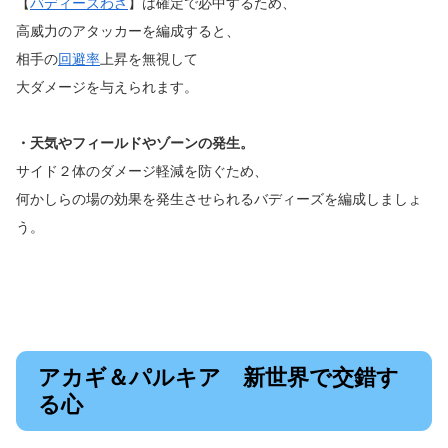
【
バディーズわざ
】は確定で必中するため、
高威力のアタッカーを編成すると、
相手の
回避率
上昇を無視して
大ダメージを与えられます。
・天気やフィールドやゾーンの発生。
サイド２体のダメージ軽減を防ぐため、
何かしらの場の効果を発生させられるバディーズを編成しましょ
う。
アカギ＆パルキア 新世界で交錯す
る心