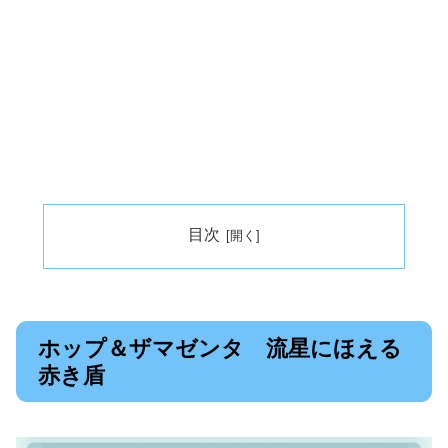
目次
ホップ＆ザマゼンタ 流星にほえる
赤き盾