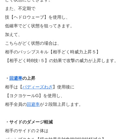
また、不定期で
技【ヘドロウェーブ】を使用し、
低確率でどく状態を狙ってきます。
加えて、
こちらがどく状態の場合は、
相手のパッシブスキル【相手どく時威力上昇５】
【相手どく時B技↑５】の効果で攻撃の威力が上昇します。
・
回避率
の上昇
相手は【
バディーズわざ
】使用後に
【ヨクヨケールG】を使用し、
相手全員の
回避率
が２段階上昇します。
・サイドのダメージ軽減
相手のサイドの２体は