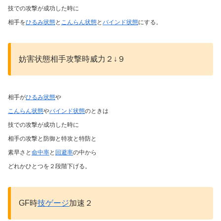
技での攻撃が成功した時に
相手を
ひるみ状態
と
こんらん状態
と
バインド状態
にする。
妨害状態相手攻撃時威力２↓９
相手が
ひるみ状態
や
こんらん状態
や
バインド状態
のときは
技での攻撃が成功した時に
相手の攻撃と防御と特攻と特防と
素早さと
命中率
と
回避率
の中から
どれかひとつを２段階下げる。
GF時
技ゲージ
加速２