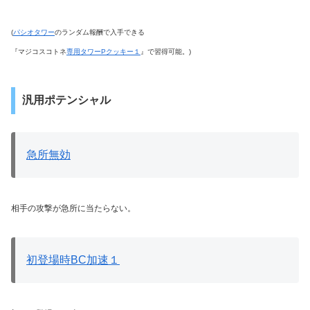
(
パシオタワー
のランダム報酬で入手できる
『マジコスコトネ
専用タワーPクッキー１
』で習得可能。)
汎用ポテンシャル
急所無効
相手の攻撃が急所に当たらない。
初登場時BC加速１