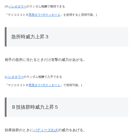
(※
パシオタワー
のランダム報酬で獲得できる
『マジコスコトネ
専用タワーPクッキー２
』を使用すると習得可能。)
急所時威力上昇３
相手の急所に当たるときだけ攻撃の威力があがる。
(
パシオタワー
のランダム報酬で入手できる
『マジコスコトネ
専用タワーPクッキー１
』で習得可能。)
Ｂ技抜群時威力上昇５
効果抜群のときに
バディーズわざ
の威力をあげる。