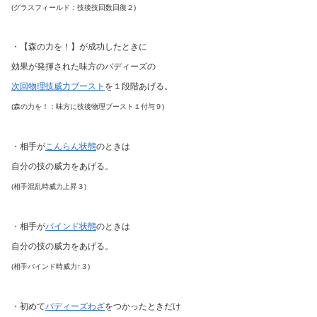
(グラスフィールド：技後技回数回復２)
・【森の力を！】が成功したときに
効果が発揮された味方のバディーズの
次回物理技威力ブースト
を１段階あげる。
(森の力を！：味方に技後物理ブースト１付与９)
・相手が
こんらん状態
のときは
自分の技の威力をあげる。
(相手混乱時威力上昇３)
・相手が
バインド状態
のときは
自分の技の威力をあげる。
(相手バインド時威力↑３)
・初めて
バディーズわざ
をつかったときだけ