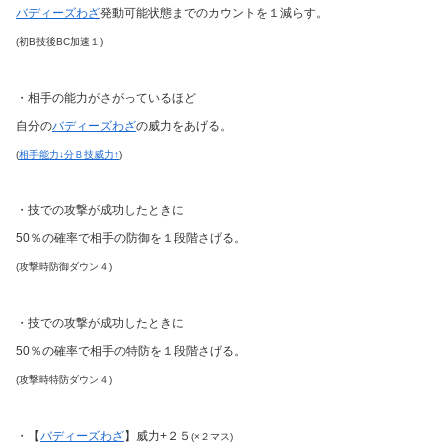
バディーズわざ
発動可能状態までのカウントを１減らす。
(初B技後BC加速１)
・相手の能力がさがっているほど
自分の
バディーズわざ
の威力をあげる。
(
相手能力↓分Ｂ技威力↑
)
・技での攻撃が成功したときに
50％の確率で相手の防御を１段階さげる。
(攻撃時防御ダウン４)
・技での攻撃が成功したときに
50％の確率で相手の特防を１段階さげる。
(攻撃時特防ダウン４)
・【
バディーズわざ
】威力+２５
(×２マス)