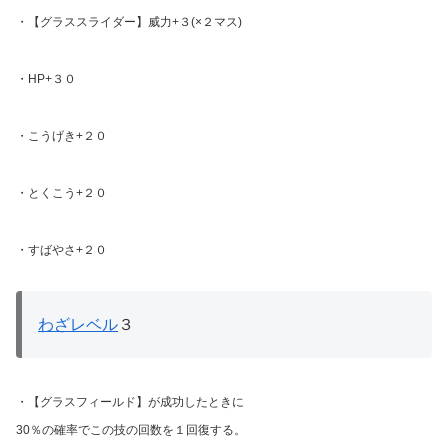
・【グラススライダー】威力+３(×２マス)
・HP+３０
・こうげき+２０
・とくこう+２０
・すばやさ+２０
わざレベル
３
・【グラスフィールド】が成功したときに
30％の確率でこの技の回数を１回復する。