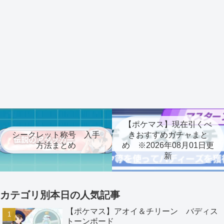
【ポケマス】現在引くべ
シークレット称号 入手
きおすすめガチャまと
方法まとめ
め ※2026年08月01日更
新
カテゴリ別本日の人気記事
【ポケマス】アオイ＆チリーン バディス
トーンボード