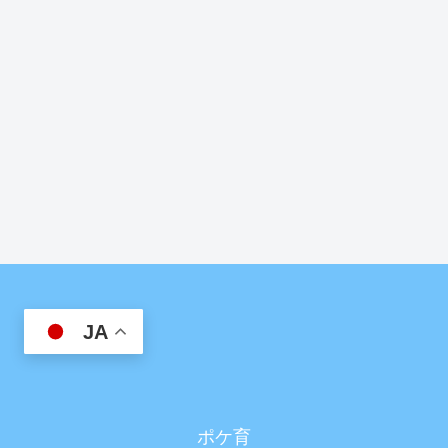
JA
ポケ育