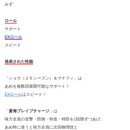
みず
ロール
サポート
EXロール
スピード
発表された性能
「ショウ（２６シーズン）＆マナフィ」は
あめを複数回展開可能なサポート！
EXロール
はスピード！
「
蒼海ブレイブチャージ
」は
味方全員の攻撃・防御・特攻・特防を1段階ずつあげ、
あめ時に使うと味方全員に次回物理技と