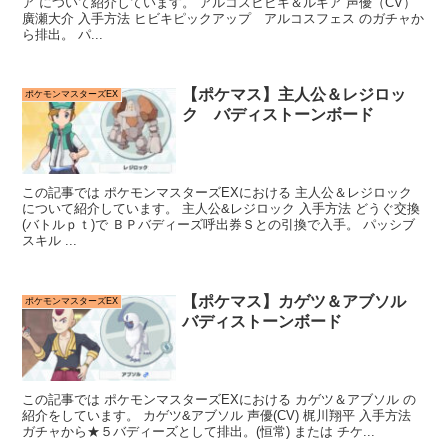
ア について紹介しています。 アルコスヒビキ＆ルギア 声優（CV）
廣瀬大介 入手方法 ヒビキピックアップ アルコスフェス のガチャか
ら排出。 パ...
【ポケマス】主人公＆レジロッ
ポケモンマスターズEX
ク バディストーンボード
この記事では ポケモンマスターズEXにおける 主人公＆レジロック
について紹介しています。 主人公&レジロック 入手方法 どうぐ交換
(バトルｐｔ)で ＢＰバディーズ呼出券Ｓとの引換で入手。 パッシブ
スキル ...
【ポケマス】カゲツ＆アブソル
ポケモンマスターズEX
バディストーンボード
この記事では ポケモンマスターズEXにおける カゲツ＆アブソル の
紹介をしています。 カゲツ&アブソル 声優(CV) 梶川翔平 入手方法
ガチャから★５バディーズとして排出。(恒常) または チケ...