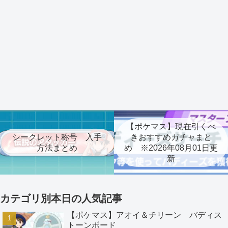
【ポケマス】現在引くべ
シークレット称号 入手
きおすすめガチャまと
方法まとめ
め ※2026年08月01日更
新
カテゴリ別本日の人気記事
【ポケマス】アオイ＆チリーン バディス
トーンボード