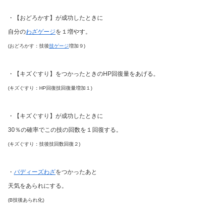
・【おどろかす】が成功したときに
自分の
わざゲージ
を１増やす。
(おどろかす：技後
技ゲージ
増加９)
・【キズぐすり】をつかったときのHP回復量をあげる。
(キズぐすり：HP回復技回復量増加１)
・【キズぐすり】が成功したときに
30％の確率でこの技の回数を１回復する。
(キズぐすり：技後技回数回復２)
・
バディーズわざ
をつかったあと
天気をあられにする。
(B技後あられ化)