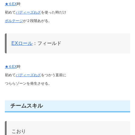
★６EX
時
初めて
バディーズわざ
を使った時だけ
ボルテージ
が２段階あがる。
EXロール
：フィールド
★６EX
時
初めて
バディーズわざ
をつかう直前に
つららゾーンを発生させる。
チームスキル
こおり