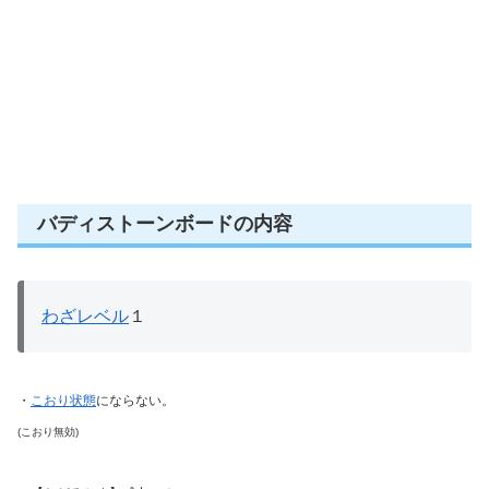
バディストーンボードの内容
わざレベル
１
・
こおり状態
にならない。
(こおり無効)