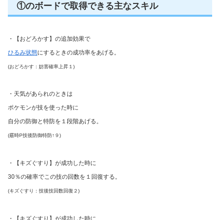
①のボードで取得できる主なスキル
・【おどろかす】の追加効果で
ひるみ状態
にするときの成功率をあげる。
(おどろかす：妨害確率上昇１)
・天気があられのときは
ポケモンが技を使った時に
自分の防御と特防を１段階あげる。
(霰時P技後防御特防↑９)
・【キズぐすり】が成功した時に
30％の確率でこの技の回数を１回復する。
(キズぐすり：技後技回数回復２)
・【キズぐすり】が成功した時に