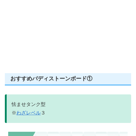
おすすめバディストーンボード①
怯ませタンク型
※
わざレベル
３