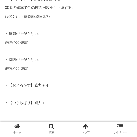
30％の確率でこの技の回数を１回復する。
(キズぐすり：技後技回数回復２)
・防御が下がらない。
(防御ダウン無効)
・特防が下がらない。
(特防ダウン無効)
・【おどろかす】威力＋４
・【つららばり】威力＋１
ホーム
検索
トップ
サイドバー