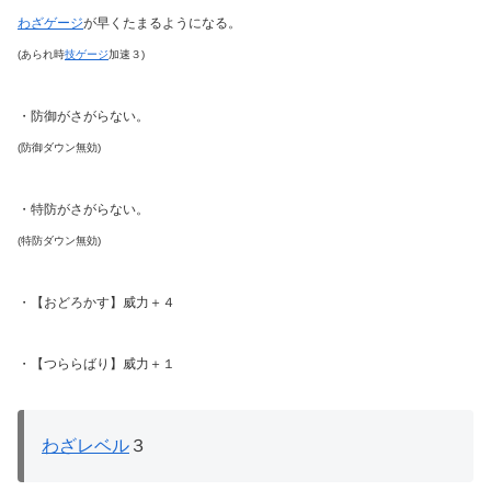
わざゲージ
が早くたまるようになる。
(あられ時
技ゲージ
加速３)
・防御がさがらない。
(防御ダウン無効)
・特防がさがらない。
(特防ダウン無効)
・【おどろかす】威力＋４
・【つららばり】威力＋１
わざレベル
３