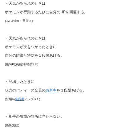
・天気があられのときは
ポケモンが行動するたびに自分のHPを回復する。
(あられ時HP回復２)
・天気があられのときは
ポケモンが技をつかったときに
自分の防御と特防を１段階あげる。
(霰時P技後防御特防↑９)
・登場したときに
味方のバディーズ全員の
急所率
を１段階あげる。
(登場時
急所率
アップG１)
・相手の攻撃が急所に当たらない。
(急所無効)