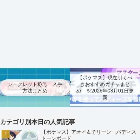
【ポケマス】現在引くべ
シークレット称号 入手
きおすすめガチャまと
方法まとめ
め ※2026年08月01日更
新
カテゴリ別本日の人気記事
【ポケマス】アオイ＆チリーン バディス
トーンボード