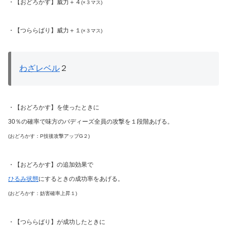
・【おどろかす】威力＋４
(×３マス)
・【つららばり】威力＋１
(×３マス)
わざレベル
２
・【おどろかす】を使ったときに
30％の確率で味方のバディーズ全員の攻撃を１段階あげる。
(おどろかす：P技後攻撃アップG２)
・【おどろかす】の追加効果で
ひるみ状態
にするときの成功率をあげる。
(おどろ
かす：妨害確率上昇１)
・【つららばり】が成功したときに