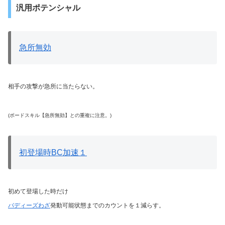
汎用ポテンシャル
急所無効
相手の攻撃が急所に当たらない。
(ボードスキル【急所無効】との重複に注意。)
初登場時BC加速１
初めて登場した時だけ
バディーズわざ
発動可能状態までのカウントを１減らす。