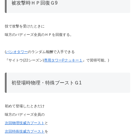
被攻撃時ＨＰ回復Ｇ9
技で攻撃を受けたときに
味方のバディーズ全員のＨＰを回復する。
(
パシオタワー
のランダム報酬で入手できる
『サイトウ(22シーズン)
専用タワーPクッキー１
』で習得可能。)
初登場時物理・特殊ブーストＧ1
初めて登場したときだけ
味方のバディーズ全員の
次回物理技威力ブースト
と
次回特殊技威力ブースト
を