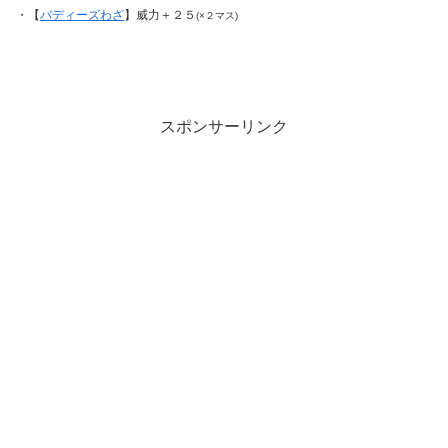
・【
バディーズわざ
】威力＋２５
(×２マス)
スポンサーリンク