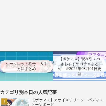
【ポケマス】現在引くべ
シークレット称号 入手
きおすすめガチャまと
方法まとめ
め ※2026年08月01日更
新
カテゴリ別本日の人気記事
【ポケマス】アオイ＆チリーン バディス
トーンボード