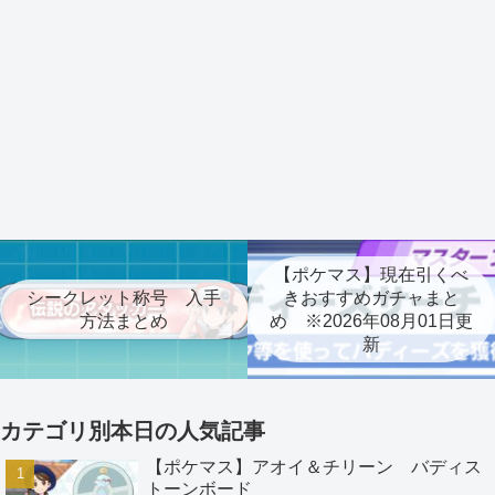
【ポケマス】現在引くべ
シークレット称号 入手
きおすすめガチャまと
方法まとめ
め ※2026年08月01日更
新
カテゴリ別本日の人気記事
【ポケマス】アオイ＆チリーン バディス
トーンボード