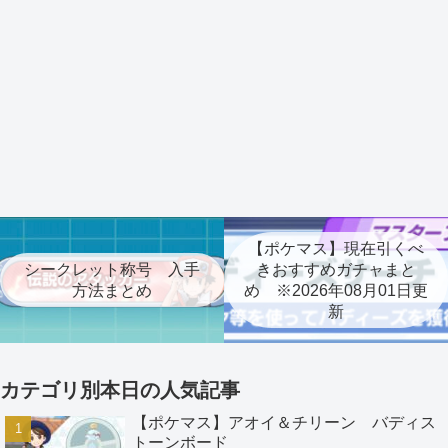
【ポケマス】現在引くべ
シークレット称号 入手
きおすすめガチャまと
方法まとめ
め ※2026年08月01日更
新
カテゴリ別本日の人気記事
【ポケマス】アオイ＆チリーン バディス
トーンボード