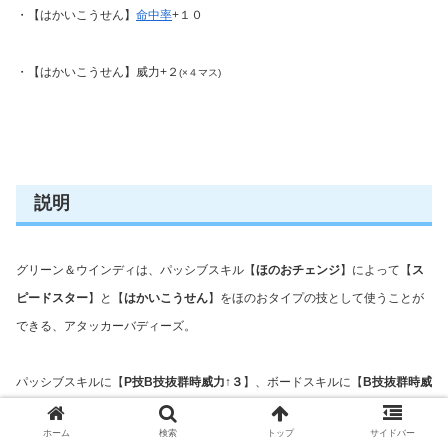
・【はかいこうせん】
命中率
+１０
・【はかいこうせん】威力+２
(×４マス)
説明
グリーン＆ウインディは、パッシブスキル【
ほのおチェンジ
】によって【
ス
ピードスター
】と【
はかいこうせん
】をほのおタイプの技として使うことが
できる、アタッカーバディーズ。
パッシブスキルに【
P技B技抜群時威力↑３
】、ボードスキルに【
B技抜群時威
力上昇５
】を所持しており、ほのお弱点の相手に高威力が与えやすくなって
ホーム
検索
トップ
サイドバー
います。