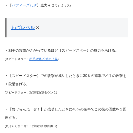
・【
バディーズわざ
】威力＋２５
(×２マス)
わざレベル
３
・相手の攻撃がさがっているほど【スピードスター】の威力をあげる。
(スピードスター：
相手攻撃↓分威力上昇
)
・【スピードスター】での攻撃が成功したときに30％の確率で相手の攻撃を
１段階さげる。
(スピードスター：攻撃時攻撃ダウン２)
・【負けらんねーぜ！】が成功したときに40％の確率でこの技の回数を１回
復する。
(負けらんねーぜ！：技後技回数回復３)