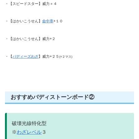
・【スピードスター】威力＋４
・【はかいこうせん】
命中率
+１０
・【はかいこうせん】威力+２
・【
バディーズわざ
】威力+２５
(×２マス)
おすすめバディストーンボード②
破壊光線特化型
※
わざレベル
３