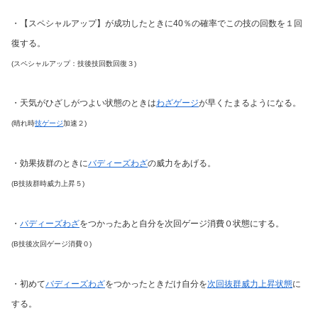
・【スペシャルアップ】が成功したときに40％の確率でこの技の回数を１回
復する。
(スペシャルアップ：技後技回数回復３)
・天気がひざしがつよい状態のときは
わざゲージ
が早くたまるようになる。
(晴れ時
技ゲージ
加速２)
・効果抜群のときに
バディーズわざ
の威力をあげる。
(B技抜群時威力上昇５)
・
バディーズわざ
をつかったあと自分を次回ゲージ消費０状態にする。
(B技後次回ゲージ消費０)
・初めて
バディーズわざ
をつかったときだけ自分を
次回抜群威力上昇状態
に
する。