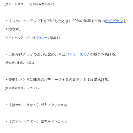
(スピードスター：急所時威力上昇２)
・【スペシャルアップ】が成功したときに40％の確率で自分の
わざゲージ
を
１増やす。
(スペシャルアップ：技後
技ゲージ
増加３)
・天気がひざしがつよい状態のときは
バディーズわざ
の威力をあげる。
(晴れ時B技威力上昇３)
・登場したときに味方のバディーズ全員の素早さを１段階あげる。
(登場時素早さアップG１)
・【はかいこうせん】威力＋２
(×２マス)
・【スピードスター】威力＋４
(×２マス)