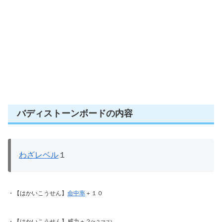
バディストーンボードの内容
わざレベル
１
・【はかいこうせん】
命中率
＋１０
・【はかいこうせん】威力＋２
(×２マス)