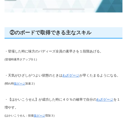
②のボードで取得できる主なスキル
・登場した時に味方のバディーズ全員の素早さを１段階あげる。
(登場時素早さアップG１)
・天気がひざしがつよい状態のときは
わざゲージ
が早くたまるようになる。
(晴れ時
技ゲージ
加速２)
・【はかいこうせん】が成功した時に４０％の確率で自分の
わざゲージ
を１
増やす。
(はかいこうせん：技後
技ゲージ
増加３)