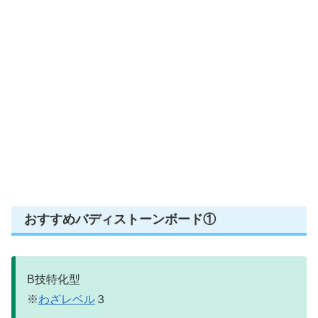
おすすめバディストーンボード①
B技特化型
※
わざレベル
３