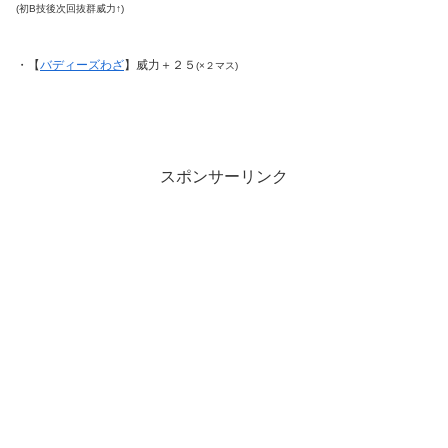
(初B技後次回抜群威力↑)
・【
バディーズわざ
】威力＋２５
(×２マス)
スポンサーリンク