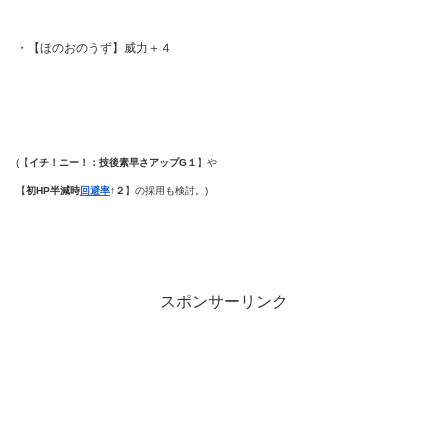
・【ほのおのうず】威力＋４
(【
イチ！ニー！：技後素早さアップG１
】や
【
初HP半減時
回避率
↑２
】の採用も検討。)
スポンサーリンク