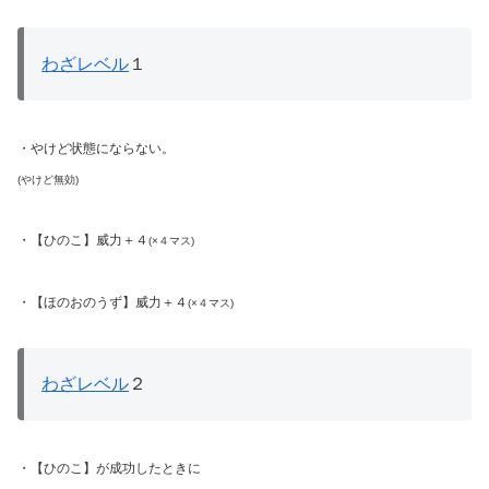
わざレベル
１
・やけど状態にならない。
(やけど無効)
・【ひのこ】威力＋４
(×４マス)
・【ほのおのうず】威力＋４
(×４マス)
わざレベル
２
・【ひのこ】が成功したときに