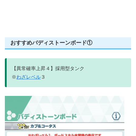
おすすめバディストーンボード①
【異常確率上昇４】採用型タンク
※
わざレベル
３