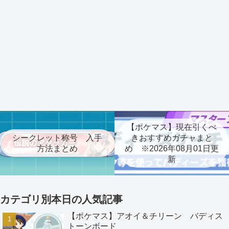
【ポケマス】現在引くべ
シークレット称号 入手
きおすすめガチャまと
方法まとめ
め ※2026年08月01日更
新
カテゴリ別本日の人気記事
【ポケマス】アオイ＆チリーン バディス
トーンボード