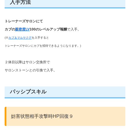
入手方法
トレーナーズサロンにて
カブの
親密度LV
100のレベルアップ報酬
で入手。
(※
カブ＆マルヤクデ
を入手すると
トレーナーズサロンにカブを招待できるようになります。)
２体目以降はサロン交換所で
サロンストーンとの引換で入手。
パッシブスキル
妨害状態相手攻撃時HP回復９