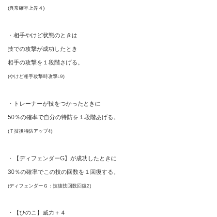
(異常確率上昇４)
・相手やけど状態のときは
技での攻撃が成功したとき
相手の攻撃を１段階さげる。
(やけど相手攻撃時攻撃↓9)
・トレーナーが技をつかったときに
50％の確率で自分の特防を１段階あげる。
(Ｔ技後特防アップ4)
・【ディフェンダーG】が成功したときに
30％の確率でこの技の回数を１回復する。
(ディフェンダーＧ：技後技回数回復2)
・【ひのこ】威力＋４