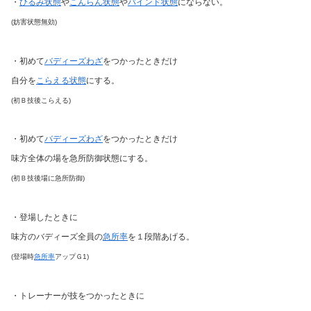
・
ひるみ状態
や
こんらん状態
や
バインド状態
にならない。
(妨害状態無効)
・初めて
バディーズわざ
をつかったときだけ
自分を
こらえる状態
にする。
(初Ｂ技後こらえる)
・初めて
バディーズわざ
をつかったときだけ
味方全体の場を急所防御状態にする。
(初Ｂ技後場に急所防御)
・登場したときに
味方のバディーズ全員の
急所率
を１段階あげる。
(登場時
急所率
アップＧ1)
・トレーナーが技をつかったときに