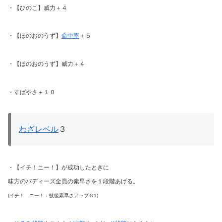
・【ひのこ】威力＋４
・【ほのおのうず】
命中率
＋５
・【ほのおのうず】威力＋４
・すばやさ＋１０
わざレベル
３
・【イチ！ニー！】が成功したときに
味方のバディーズ全員の素早さを１段階あげる。
(イチ！ ニー！：技後素早さアップＧ1)