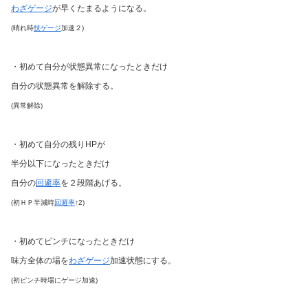
わざゲージ
が早くたまるようになる。
(晴れ時
技ゲージ
加速２)
・初めて自分が状態異常になったときだけ
自分の状態異常を解除する。
(異常解除)
・初めて自分の残りHPが
半分以下になったときだけ
自分の
回避率
を２段階あげる。
(初ＨＰ半減時
回避率
↑2)
・初めてピンチになったときだけ
味方全体の場を
わざゲージ
加速状態にする。
(初ピンチ時場にゲージ加速)