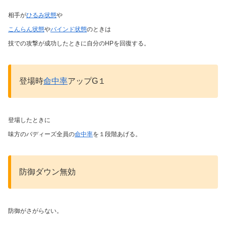
相手が
ひるみ状態
や
こんらん状態
や
バインド状態
のときは
技での攻撃が成功したときに自分のHPを回復する。
登場時
命中率
アップG１
登場したときに
味方のバディーズ全員の
命中率
を１段階あげる。
防御ダウン無効
防御がさがらない。