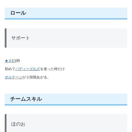
ロール
サポート
★６EX
時
初めて
バディーズわざ
を使った時だけ
ボルテージ
が２段階あがる。
チームスキル
ほのお