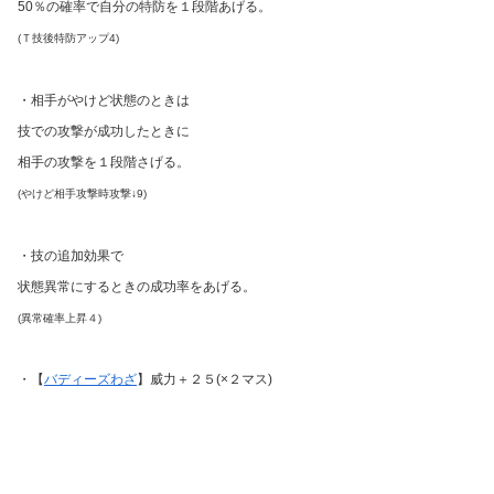
50％の確率で自分の特防を１段階あげる。
(Ｔ技後特防アップ4)
・相手がやけど状態のときは
技での攻撃が成功したときに
相手の攻撃を１段階さげる。
(やけど相手攻撃時攻撃↓9)
・技の追加効果で
状態異常にするときの成功率をあげる。
(異常確率上昇４)
・【
バディーズわざ
】威力＋２５(×２マス)