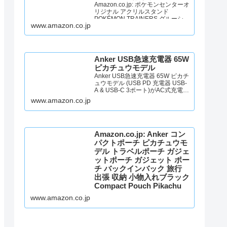
Amazon.co.jp: ポケモンセンターオ
リジナル アクリルスタンド
POKÉMON TRAINERS グルーシャ
www.amazon.co.jp
＆アルクジラ : おもちゃ
Anker USB急速充電器 65W
ピカチュウモデル
Anker USB急速充電器 65W ピカチ
ュウモデル (USB PD 充電器 USB-
A & USB-C 3ポート)がAC式充電器
ストアでいつでもお買い得。当日
www.amazon.co.jp
お急ぎ便対象商品は、当日お届け
可能です。アマゾン配送商品は、
通常配送無料（一部除く）。
Amazon.co.jp: Anker コン
パクトポーチ ピカチュウモ
デル トラベルポーチ ガジェ
ットポーチ ガジェット ポー
チ バックインバック 旅行
出張 収納 小物入れブラック
Compact Pouch Pikachu
Edition_Black : ファッショ
www.amazon.co.jp
ン
Amazon.co.jp: Anker コンパクトポ
ーチ ピカチュウモデル トラベルポ
ーチ ガジェットポーチ ガジェット