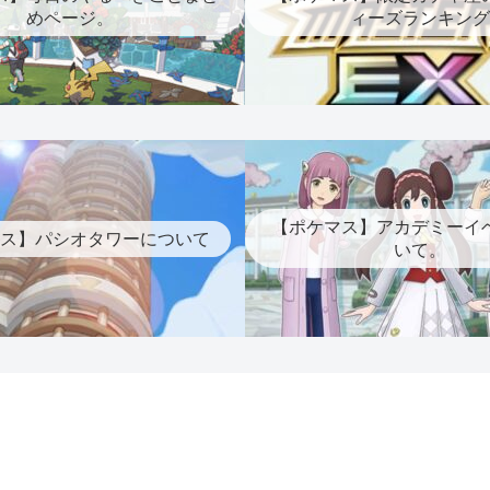
めページ。
ィーズランキング
【ポケマス】アカデミーイ
ス】パシオタワーについて
いて。