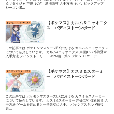
＆サダイジャ 声優（CV） 鳥海浩輔 入手方法 キバナピックアップ
シーズン限...
【ポケマス】カルム＆ニャオニク
ポケモンマスターズEX
ス バディストーンボード
この記事では ポケモンマスターズEXにおける カルム＆ニャオニクス
について紹介しています。 カルム&ニャオニクス 声優(CV) 小野賢章
入手方法 メインストーリー WPM編 第２０章 STORY ア...
【ポケマス】カスミ＆スターミ
ポケモンマスターズEX
ー バディストーンボード
この記事では ポケモンマスターズEXにおける カスミ＆スターミー
について紹介しています。 カスミ&スターミー 声優(CV) 佐倉綾音 入
手方法 ゲームを進めると一番最初に入手。 パッシブスキル P技後
異...