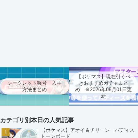
【ポケマス】現在引くべ
シークレット称号 入手
きおすすめガチャまと
方法まとめ
め ※2026年08月01日更
新
カテゴリ別本日の人気記事
【ポケマス】アオイ＆チリーン バディス
トーンボード