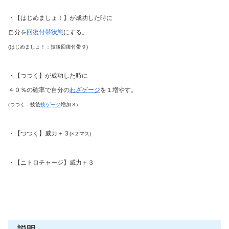
・【はじめましょ！】が成功した時に
自分を
回復付帯状態
にする。
(はじめましょ！：技後回復付帯９)
・【つつく】が成功した時に
４０％の確率で自分の
わざゲージ
を１増やす。
(つつく：技後
技ゲージ
増加３)
・【つつく】威力＋３
(×２マス)
・【ニトロチャージ】威力＋３