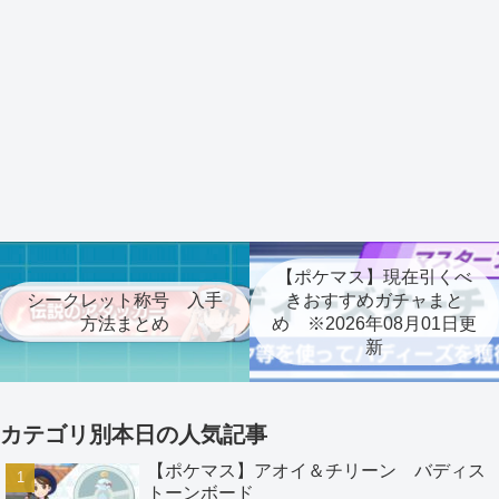
【ポケマス】現在引くべ
シークレット称号 入手
きおすすめガチャまと
方法まとめ
め ※2026年08月01日更
新
カテゴリ別本日の人気記事
【ポケマス】アオイ＆チリーン バディス
トーンボード