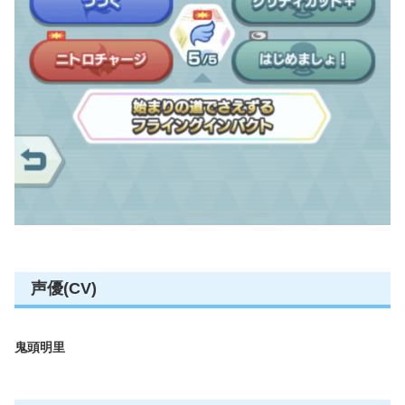
声優(CV)
鬼頭明里