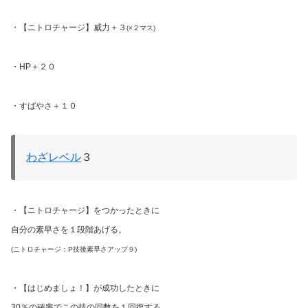
・【ニトロチャージ】威力＋３
(×２マス)
・HP＋２０
・すばやさ＋１０
わざレベル
３
・【ニトロチャージ】をつかったときに
自分の素早さを１段階あげる。
(ニトロチャージ：P技後素早さアップ９)
・【はじめましょ！】が成功したときに
30％の確率でこの技の回数を１回復する。