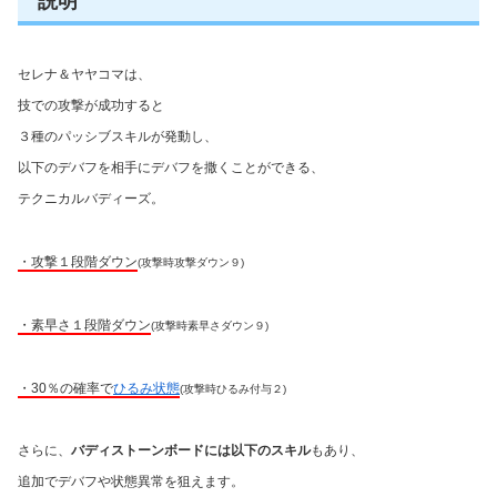
説明
セレナ＆ヤヤコマは、
技での攻撃が成功すると
３種のパッシブスキルが発動し、
以下のデバフを相手にデバフを撒くことができる、
テクニカルバディーズ。
・攻撃１段階ダウン
(攻撃時攻撃ダウン９)
・素早さ１段階ダウン
(攻撃時素早さダウン９)
・30％の確率で
ひるみ状態
(攻撃時ひるみ付与２)
さらに、
バディストーンボードには以下のスキル
もあり、
追加でデバフや状態異常を狙えます。