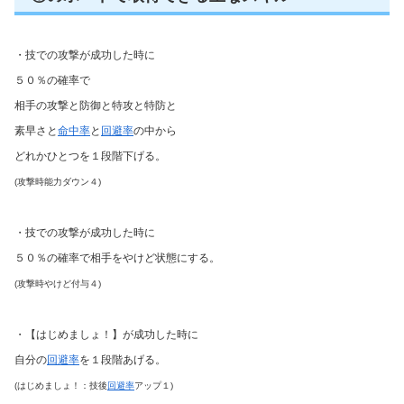
・技での攻撃が成功した時に
５０％の確率で
相手の攻撃と防御と特攻と特防と
素早さと
命中率
と
回避率
の中から
どれかひとつを１段階下げる。
(攻撃時能力ダウン４)
・技での攻撃が成功した時に
５０％の確率で相手をやけど状態にする。
(攻撃時やけど付与４)
・【はじめましょ！】が成功した時に
自分の
回避率
を１段階あげる。
(はじめましょ！：技後
回避率
アップ１)