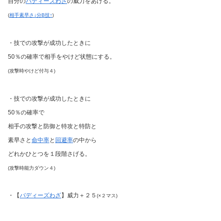
自分の
バディーズわざ
の威力をあげる。
(
相手素早さ↓分B技↑
)
・技での攻撃が成功したときに
50％の確率で相手をやけど状態にする。
(攻撃時やけど付与４)
・技での攻撃が成功したときに
50％の確率で
相手の攻撃と防御と特攻と特防と
素早さと
命中率
と
回避率
の中から
どれかひとつを１段階さげる。
(攻撃時能力ダウン４)
・【
バディーズわざ
】威力＋２５
(×２マス)