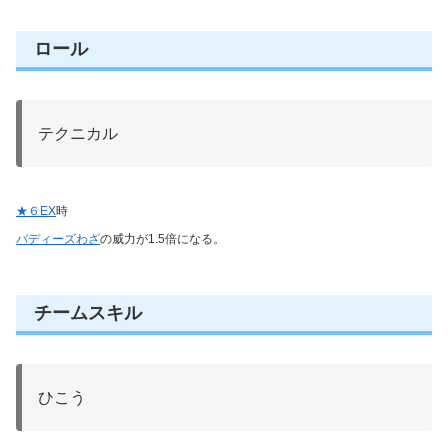
ロール
テクニカル
★６EX
時
バディーズわざ
の威力が1.5倍になる。
チームスキル
ひこう