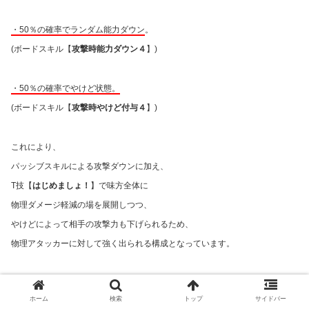
・50％の確率でランダム能力ダウン
。
(ボードスキル【
攻撃時能力ダウン４
】)
・50％の確率でやけど状態。
(ボードスキル【
攻撃時やけど付与４
】)
これにより、
パッシブスキルによる攻撃ダウンに加え、
T技【
はじめましょ！
】で味方全体に
物理ダメージ軽減の場を展開しつつ、
やけどによって相手の攻撃力も下げられるため、
物理アタッカーに対して強く出られる構成となっています。
また、T技【
はじめましょ！
】の効果や
ホーム
検索
トップ
サイドバー
ボードスキル【
はじめましょ！：技後
回避率
アップ１
】