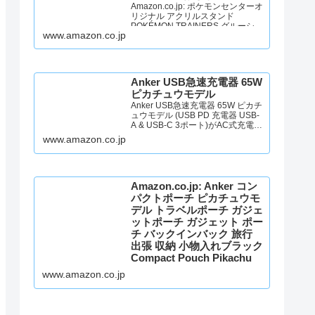
Amazon.co.jp: ポケモンセンターオ
リジナル アクリルスタンド
POKÉMON TRAINERS グルーシャ
www.amazon.co.jp
＆アルクジラ : おもちゃ
Anker USB急速充電器 65W
ピカチュウモデル
Anker USB急速充電器 65W ピカチ
ュウモデル (USB PD 充電器 USB-
A & USB-C 3ポート)がAC式充電器
ストアでいつでもお買い得。当日
www.amazon.co.jp
お急ぎ便対象商品は、当日お届け
可能です。アマゾン配送商品は、
通常配送無料（一部除く）。
Amazon.co.jp: Anker コン
パクトポーチ ピカチュウモ
デル トラベルポーチ ガジェ
ットポーチ ガジェット ポー
チ バックインバック 旅行
出張 収納 小物入れブラック
Compact Pouch Pikachu
Edition_Black : ファッショ
www.amazon.co.jp
ン
Amazon.co.jp: Anker コンパクトポ
ーチ ピカチュウモデル トラベルポ
ーチ ガジェットポーチ ガジェット