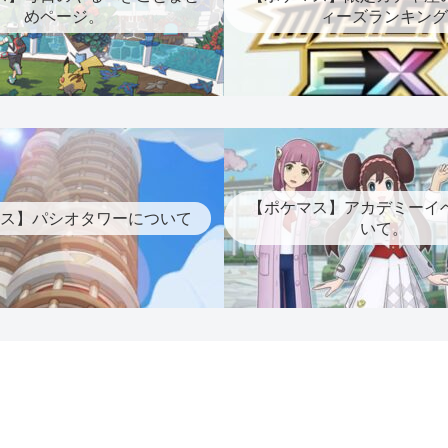
めページ。
ィーズランキング
【ポケマス】アカデミーイ
ス】パシオタワーについて
いて。