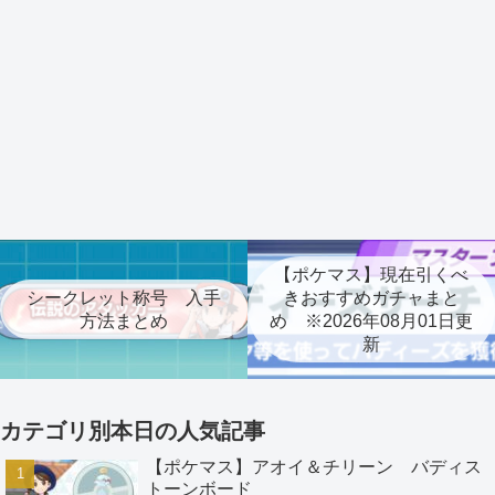
【ポケマス】現在引くべ
シークレット称号 入手
きおすすめガチャまと
方法まとめ
め ※2026年08月01日更
新
カテゴリ別本日の人気記事
【ポケマス】アオイ＆チリーン バディス
トーンボード