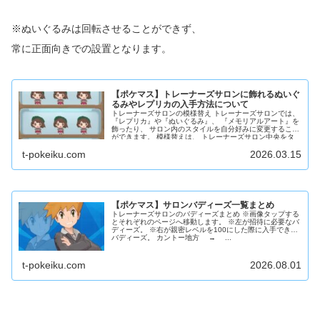
※ぬいぐるみは回転させることができず、
常に正面向きでの設置となります。
【ポケマス】トレーナーズサロンに飾れるぬいぐ
るみやレプリカの入手方法について
トレーナーズサロンの模様替え トレーナーズサロンでは、
『レプリカ』や『ぬいぐるみ』、 『メモリアルアート』を
飾ったり、 サロン内のスタイルを自分好みに変更すること
ができます。 模様替えは、 トレーナーズサロン中央をタ
ッ...
t-pokeiku.com
2026.03.15
【ポケマス】サロンバディーズ一覧まとめ
トレーナーズサロンのバディーズまとめ ※画像タップする
とそれぞれのページへ移動します。 ※左が招待に必要なバ
ディーズ。 ※右が親密レベルを100にした際に入手できる
バディーズ。 カントー地方 → ...
t-pokeiku.com
2026.08.01