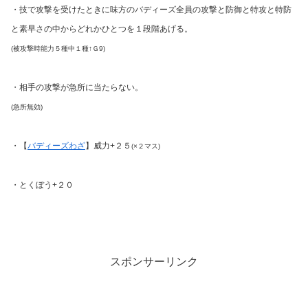
・技で攻撃を受けたときに味方のバディーズ全員の攻撃と防御と特攻と特防
と素早さの中からどれかひとつを１段階あげる。
(被攻撃時能力５種中１種↑Ｇ9)
・相手の攻撃が急所に当たらない。
(急所無効)
・【
バディーズわざ
】威力+２５
(×２マス)
・とくぼう+２０
スポンサーリンク