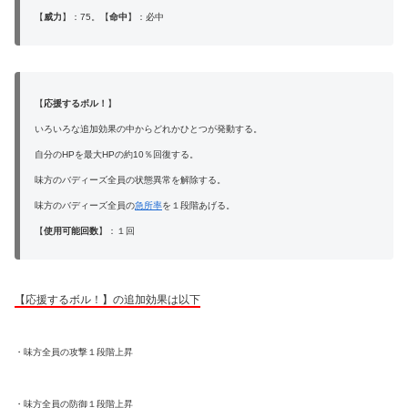
【
威力
】：75。【
命中
】：必中
【
応援するボル！
】
いろいろな追加効果の中からどれかひとつが発動する。
自分のHPを最大HPの約10％回復する。
味方のバディーズ全員の状態異常を解除する。
味方のバディーズ全員の
急所率
を１段階あげる。
【
使用可能回数
】：１回
【応援するボル！】の追加効果は以下
・味方全員の攻撃１段階上昇
・味方全員の防御１段階上昇