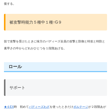
復する。
被攻撃時能力５種中１種↑G９
技で攻撃を受けたときに味方のバディーズ全員の攻撃と防御と特攻と特防と
素早さの中からどれかひとつを１段階あげる。
ロール
サポート
★６EX
時 初めて
バディーズわざ
を使ったときだけ
ボルテージ
が２段階あが