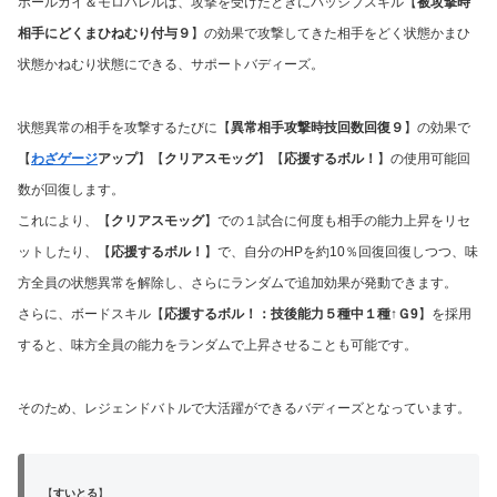
ボールガイ＆モロバレルは、攻撃を受けたときにパッシブスキル【
被攻撃時
相手にどくまひねむり付与９
】の効果で攻撃してきた相手をどく状態かまひ
状態かねむり状態にできる、サポートバディーズ。
状態異常の相手を攻撃するたびに【
異常相手攻撃時技回数回復９
】の効果で
【
わざゲージ
アップ
】【
クリアスモッグ
】【
応援するボル！
】の使用可能回
数が回復します。
これにより、【
クリアスモッグ
】での１試合に何度も相手の能力上昇をリセ
ットしたり、【
応援するボル！
】で、自分のHPを約10％回復回復しつつ、味
方全員の状態異常を解除し、さらにランダムで追加効果が発動できます。
さらに、ボードスキル【
応援するボル！：技後能力５種中１種↑Ｇ9
】を採用
すると、味方全員の能力をランダムで上昇させることも可能です。
そのため、レジェンドバトルで大活躍ができるバディーズとなっています。
【
すいとる
】