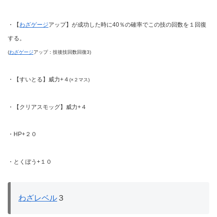
・【
わざゲージ
アップ】が成功した時に40％の確率でこの技の回数を１回復
する。
(
わざゲージ
アップ：技後技回数回復3)
・【すいとる】威力+４
(×２マス)
・【クリアスモッグ】威力+４
・HP+２０
・とくぼう+１０
わざレベル
３