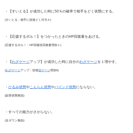
・【すいとる】が成功した時に50％の確率で相手をどく状態にする。
(すいとる：相手に技後どく付与４)
・【応援するボル！】をつかったときのHP回復量をあげる。
(応援するボル！：HP回復技回復量増加１)
・【
わざゲージ
アップ】が成功した時に自分の
わざゲージ
を１増やす。
(
わざゲージ
アップ：技後
技ゲージ
増加9)
・
ひるみ状態
や
こんらん状態
や
バインド状態
にならない。
(妨害状態無効)
・すべての能力がさがらない。
(全ダウン無効)