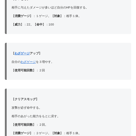
相手に与えたダメージが多いほど自分のHPを回復する。
【
消費ゲージ
】：１ゲージ。【
対象
】：相手１体。
【
威力
】：22。【
命中
】：100
【
わざゲージ
アップ
】
自分の
わざゲージ
を３増やす。
【
使用可能回数
】：２回
【
クリアスモッグ
】
攻撃が必ず命中する。
相手のあがった能力をもとに戻す。
【
使用可能回数
】：２回。
【
消費ゲージ
】：２ゲージ。【
対象
】：相手１体。