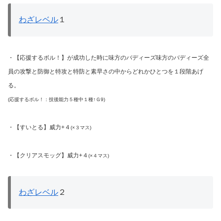
わざレベル
１
・【応援するボル！】が成功した時に味方のバディーズ味方のバディーズ全
員の攻撃と防御と特攻と特防と素早さの中からどれかひとつを１段階あげ
る。
(応援するボル！：技後能力５種中１種↑Ｇ9)
・【すいとる】威力+４
(×３マス)
・【クリアスモッグ】威力+４
(×４マス)
わざレベル
２