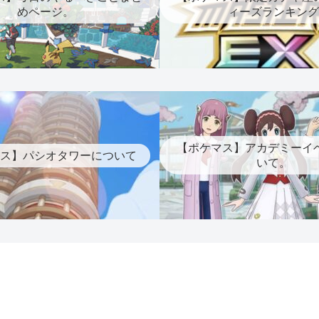
めページ。
ィーズランキング
【ポケマス】アカデミーイ
ス】パシオタワーについて
いて。