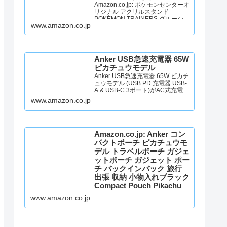
Amazon.co.jp: ポケモンセンターオ
リジナル アクリルスタンド
POKÉMON TRAINERS グルーシャ
www.amazon.co.jp
＆アルクジラ : おもちゃ
Anker USB急速充電器 65W
ピカチュウモデル
Anker USB急速充電器 65W ピカチ
ュウモデル (USB PD 充電器 USB-
A & USB-C 3ポート)がAC式充電器
ストアでいつでもお買い得。当日
www.amazon.co.jp
お急ぎ便対象商品は、当日お届け
可能です。アマゾン配送商品は、
通常配送無料（一部除く）。
Amazon.co.jp: Anker コン
パクトポーチ ピカチュウモ
デル トラベルポーチ ガジェ
ットポーチ ガジェット ポー
チ バックインバック 旅行
出張 収納 小物入れブラック
Compact Pouch Pikachu
Edition_Black : ファッショ
www.amazon.co.jp
ン
Amazon.co.jp: Anker コンパクトポ
ーチ ピカチュウモデル トラベルポ
ーチ ガジェットポーチ ガジェット