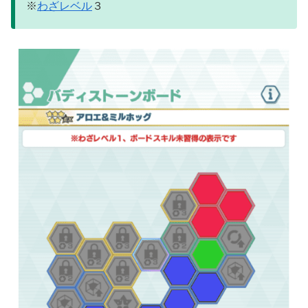
※
わざレベル
３