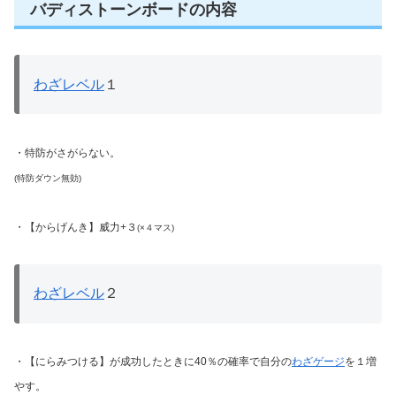
バディストーンボードの内容
わざレベル
１
・特防がさがらない。
(特防ダウン無効)
・【からげんき】威力+３
(×４マス)
わざレベル
２
・【にらみつける】が成功したときに40％の確率で自分の
わざゲージ
を１増
やす。