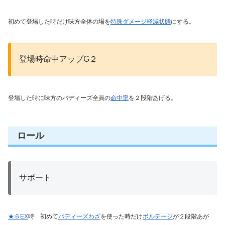
初めて登場した時だけ味方全体の場を
特殊ダメージ軽減状態
にする。
登場時命中アップG２
登場した時に味方のバディーズ全員の
命中率
を２段階あげる。
ロール
サポート
★６EX
時 初めて
バディーズわざ
を使った時だけ
ボルテージ
が２段階あが