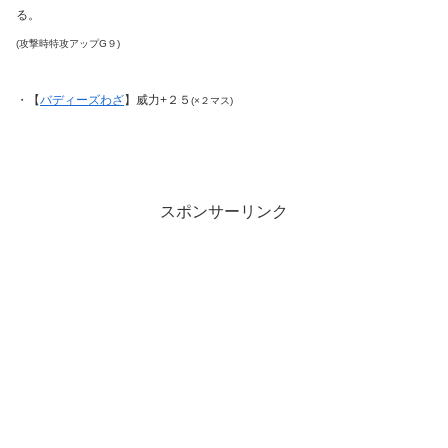
る。
(攻撃時特攻アップG９)
・【
バディーズわざ
】威力+２５
(×２マス)
スポンサーリンク