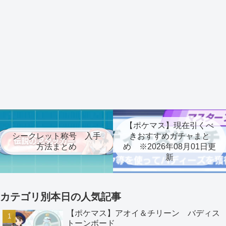
【ポケマス】現在引くべ
シークレット称号 入手
きおすすめガチャまと
方法まとめ
め ※2026年08月01日更
新
カテゴリ別本日の人気記事
【ポケマス】アオイ＆チリーン バディス
トーンボード