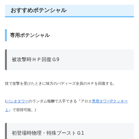
おすすめポテンシャル
専用ポテンシャル
被攻撃時ＨＰ回復Ｇ9
技で攻撃を受けたときに味方のバディーズ全員のＨＰを回復する。
(
パシオタワー
のランダム報酬で入手できる『アロエ
専用タワーPクッキー
１
』で習得可能。)
初登場時物理・特殊ブーストＧ1