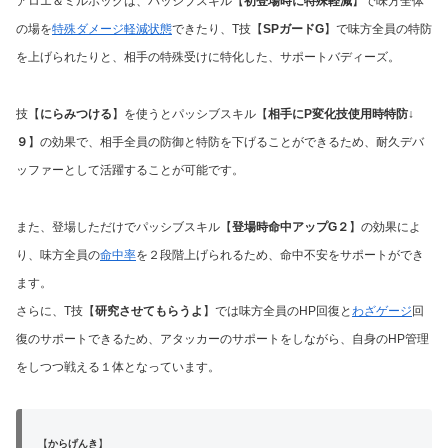
アロエ＆ミルホッグは、パッシブスキル【
初登場時に特殊軽減
】で味方全体
の場を
特殊ダメージ軽減状態
できたり、T技【
SPガードG
】で味方全員の特防
を上げられたりと、相手の特殊受けに特化した、サポートバディーズ。
技【
にらみつける
】を使うとパッシブスキル【
相手にP変化技使用時特防↓
９
】の効果で、相手全員の防御と特防を下げることができるため、耐久デバ
ッファーとして活躍することが可能です。
また、登場しただけでパッシブスキル【
登場時命中アップG２
】の効果によ
り、味方全員の
命中率
を２段階上げられるため、命中不安をサポートができ
ます。
さらに、T技【
研究させてもらうよ
】では味方全員のHP回復と
わざゲージ
回
復のサポートできるため、アタッカーのサポートをしながら、自身のHP管理
をしつつ戦える１体となっています。
【
からげんき
】