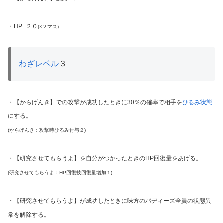
・HP+２０
(×２マス)
わざレベル
３
・【からげんき】での攻撃が成功したときに30％の確率で相手を
ひるみ状態
にする。
(からげんき：攻撃時ひるみ付与２)
・【研究させてもらうよ】を自分がつかったときのHP回復量をあげる。
(研究させてもらうよ：HP回復技回復量増加１)
・【研究させてもらうよ】が成功したときに味方のバディーズ全員の状態異
常を解除する。