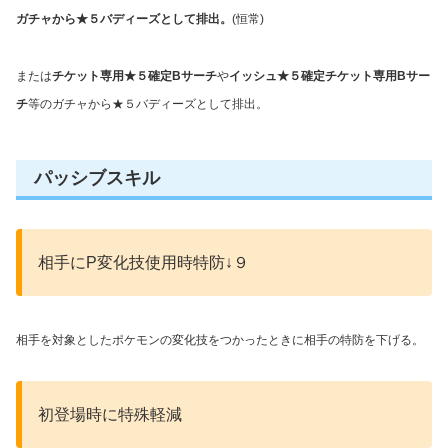
ガチャから★５バディーズとして排出。
(恒常)
または
チケット専用★５確定Bサーチ
や
イッシュ★５確定チケット専用Bサー
チ
等のガチャから★５バディーズとして排出。
パッシブスキル
相手にP変化技使用時特防↓９
相手を対象としたポケモンの変化技をつかったときに相手の特防を下げる。
初登場時に特殊軽減