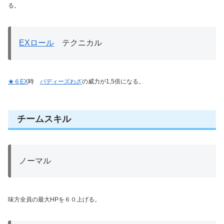
る。
EXロール
テクニカル
★６EX
時
バディーズわざ
の威力が1,5倍になる。
チームスキル
ノーマル
味方全員の最大HPを６０上げる。