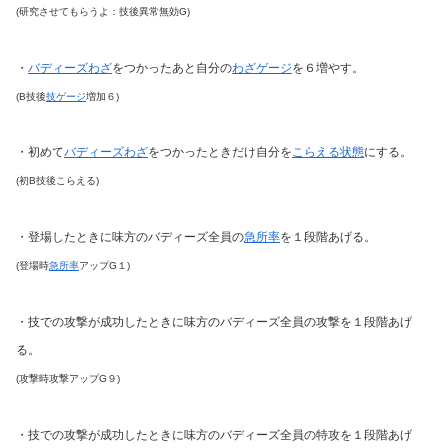
(研究させてもらうよ：技後異常無効G)
・
バディーズわざ
をつかったあと自分の
わざゲージ
を６増やす。
(B技後
技ゲージ
増加６)
・初めて
バディーズわざ
をつかったときだけ自分を
こらえる状態
にする。
(初B技後こらえる)
・登場したときに味方のバディーズ全員の
急所率
を１段階あげる。
(登場時
急所率
アップG１)
・技での攻撃が成功したときに味方のバディーズ全員の攻撃を１段階あげ
る。
(攻撃時攻撃アップG９)
・技での攻撃が成功したときに味方のバディーズ全員の特攻を１段階あげ