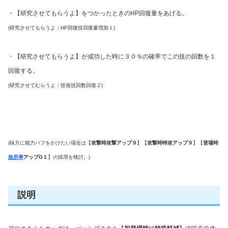
・【研究させてもらうよ】をつかったときのHP回復量をあげる。
(研究させてもらうよ：HP回復技回復量増加１)
・【研究させてもらうよ】が成功した時に３０％の確率でこの技の回数を１
回復する。
(研究させてむらうよ：技後技回数回復２)
(味方に能力バフをかけたい場合は【
攻撃時攻撃アップ９
】【
攻撃時特攻アップ９
】【
登場時
急所率
アップG１
】の採用を検討。)
説明