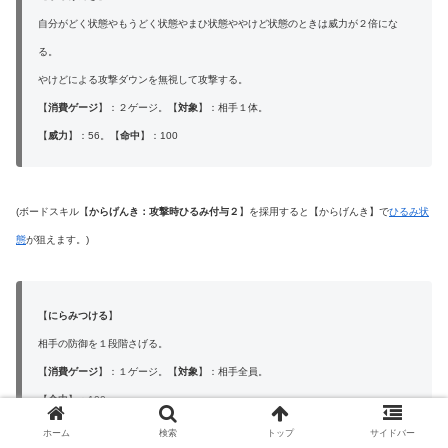
自分がどく状態やもうどく状態やまひ状態ややけど状態のときは威力が２倍にな
る。
やけどによる攻撃ダウンを無視して攻撃する。
【
消費ゲージ
】：２ゲージ。【
対象
】：相手１体。
【
威力
】：56。【
命中
】：100
(ボードスキル【
からげんき：攻撃時ひるみ付与２
】を採用すると【からげんき】で
ひるみ状
態
が狙えます。)
【
にらみつける
】
相手の防御を１段階さげる。
【
消費ゲージ
】：１ゲージ。【
対象
】：相手全員。
【
命中
】：100
ホーム
検索
トップ
サイドバー