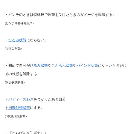
・ピンチのときは特殊技で攻撃を受けたときのダメージを軽減する。
(ピンチ時特殊軽減２)
・
ひるみ状態
にならない。
(ひるみ無効)
・初めて自分が
ひるみ状態
や
こんらん状態
や
バインド状態
になったときだけ
その状態を解除する。
(妨害状態解除)
・
バディーズわざ
をつかったあと自分
を
回復付帯状態
にする。
(B技後回復付帯)
・【からげんき】威力+３