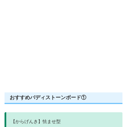
おすすめバディストーンボード①
【からげんき】怯ませ型