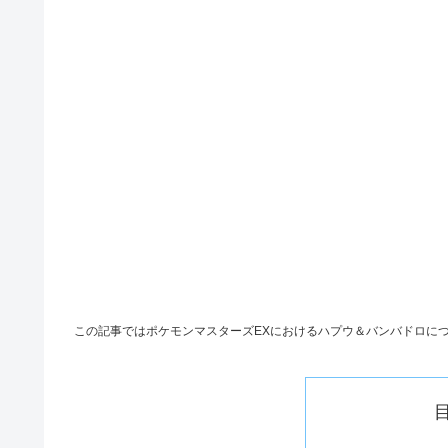
この記事ではポケモンマスターズ
EX
におけるハプウ＆バンバドロに