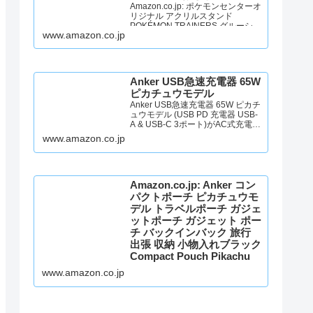
Amazon.co.jp: ポケモンセンターオ
リジナル アクリルスタンド
POKÉMON TRAINERS グルーシャ
www.amazon.co.jp
＆アルクジラ : おもちゃ
Anker USB急速充電器 65W
ピカチュウモデル
Anker USB急速充電器 65W ピカチ
ュウモデル (USB PD 充電器 USB-
A & USB-C 3ポート)がAC式充電器
ストアでいつでもお買い得。当日
www.amazon.co.jp
お急ぎ便対象商品は、当日お届け
可能です。アマゾン配送商品は、
通常配送無料（一部除く）。
Amazon.co.jp: Anker コン
パクトポーチ ピカチュウモ
デル トラベルポーチ ガジェ
ットポーチ ガジェット ポー
チ バックインバック 旅行
出張 収納 小物入れブラック
Compact Pouch Pikachu
Edition_Black : ファッショ
www.amazon.co.jp
ン
Amazon.co.jp: Anker コンパクトポ
ーチ ピカチュウモデル トラベルポ
ーチ ガジェットポーチ ガジェット