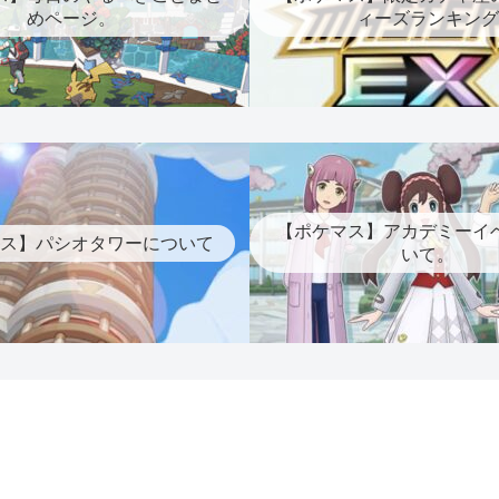
めページ。
ィーズランキング
【ポケマス】アカデミーイ
ス】パシオタワーについて
いて。