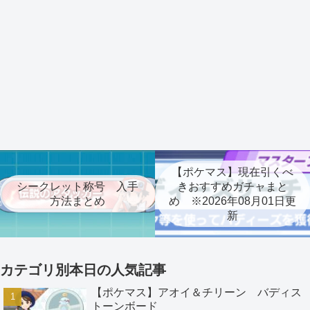
【ポケマス】現在引くべ
シークレット称号 入手
きおすすめガチャまと
方法まとめ
め ※2026年08月01日更
新
カテゴリ別本日の人気記事
【ポケマス】アオイ＆チリーン バディス
トーンボード