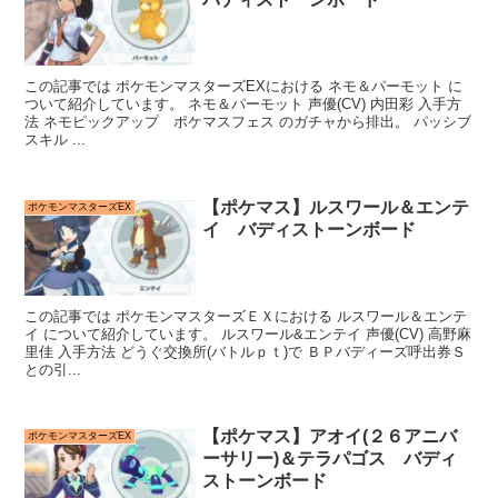
この記事では ポケモンマスターズEXにおける ネモ＆パーモット に
ついて紹介しています。 ネモ＆パーモット 声優(CV) 内田彩 入手方
法 ネモピックアップ ポケマスフェス のガチャから排出。 パッシブ
スキル ...
【ポケマス】ルスワール＆エンテ
ポケモンマスターズEX
イ バディストーンボード
この記事では ポケモンマスターズＥＸにおける ルスワール＆エンテ
イ について紹介しています。 ルスワール&エンテイ 声優(CV) 高野麻
里佳 入手方法 どうぐ交換所(バトルｐｔ)で ＢＰバディーズ呼出券Ｓ
との引...
【ポケマス】アオイ(２６アニバ
ポケモンマスターズEX
ーサリー)＆テラパゴス バディ
ストーンボード