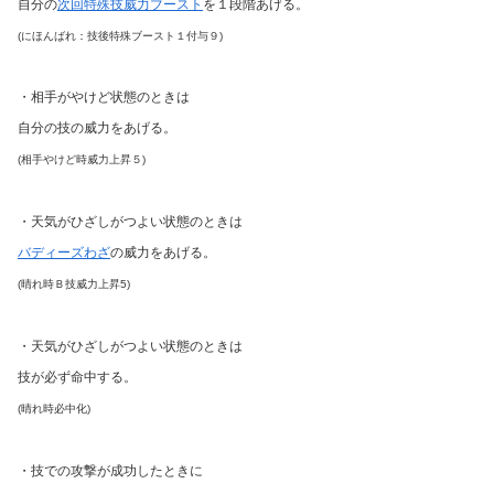
自分の
次回特殊技威力ブースト
を１段階あげる。
(にほんばれ：技後特殊ブースト１付与９)
・相手がやけど状態のときは
自分の技の威力をあげる。
(相手やけど時威力上昇５)
・天気がひざしがつよい状態のときは
バディーズわざ
の威力をあげる。
(晴れ時Ｂ技威力上昇5)
・天気がひざしがつよい状態のときは
技が必ず命中する。
(晴れ時必中化)
・技での攻撃が成功したときに