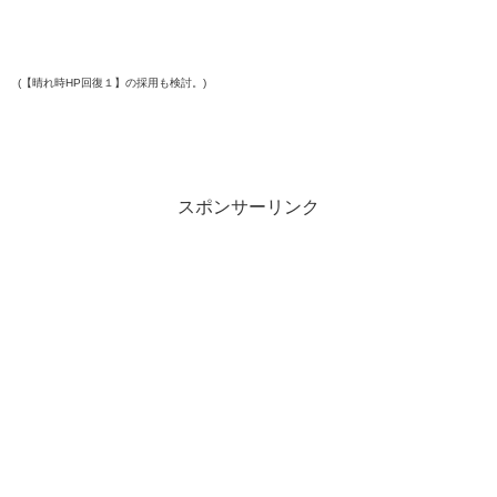
(【晴れ時HP回復１】の採用も検討。)
スポンサーリンク