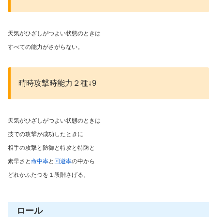
天気がひざしがつよい状態のときは
すべての能力がさがらない。
晴時攻撃時能力２種↓9
天気がひざしがつよい状態のときは
技での攻撃が成功したときに
相手の攻撃と防御と特攻と特防と
素早さと
命中率
と
回避率
の中から
どれかふたつを１段階さげる。
ロール