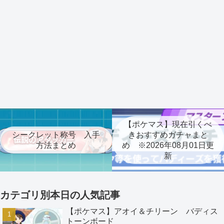
【ポケマス】現在引くべ
シークレット称号 入手
きおすすめガチャまと
方法まとめ
め ※2026年08月01日更
新
カテゴリ別本日の人気記事
【ポケマス】アオイ＆チリーン バディス
トーンボード