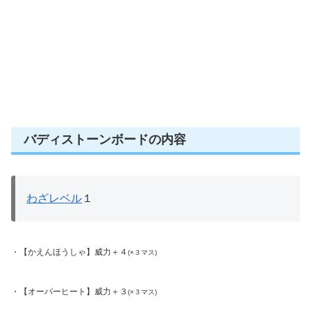
バディストーンボードの内容
わざレベル
１
・【かえんほうしゃ】威力＋４
(×３マス)
・【オーバーヒート】威力＋３
(×３マス)