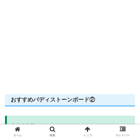
おすすめバディストーンボード②
B技特化型
※
わざレベル
３
ホーム
検索
トップ
サイドバー