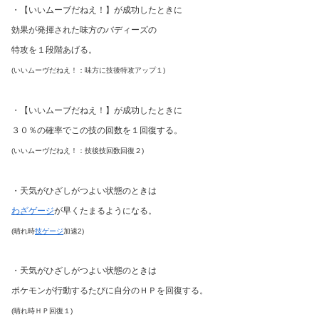
・【いいムーブだねえ！】が成功したときに
効果が発揮された味方のバディーズの
特攻を１段階あげる。
(いいムーヴだねえ！：味方に技後特攻アップ１)
・【いいムーブだねえ！】が成功したときに
３０％の確率でこの技の回数を１回復する。
(いいムーヴだねえ！：技後技回数回復２)
・天気がひざしがつよい状態のときは
わざゲージ
が早くたまるようになる。
(晴れ時
技ゲージ
加速2)
・天気がひざしがつよい状態のときは
ポケモンが行動するたびに自分のＨＰを回復する。
(晴れ時ＨＰ回復１)