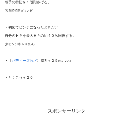
相手の特防を１段階さげる。
(攻撃時特防ダウン９)
・初めてピンチになったときだけ
自分のＨＰを最大ＨＰの約４０％回復する。
(初ピンチ時HP回復４)
・【
バディーズわざ
】威力＋２５
(×２マス)
・とくこう＋２０
スポンサーリンク