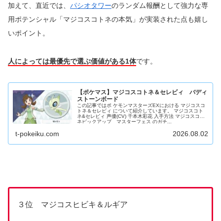
加えて、直近では、
パシオタワー
のランダム報酬として強力な専
用ポテンシャル「マジコスコトネの本気」が実装された点も嬉し
いポイント。
人によっては最優先で選ぶ価値がある1体
です。
【ポケマス】マジコスコトネ＆セレビィ バディ
ストーンボード
この記事ではポ ケモンマスターズEXにおける マジコスコ
トネ＆セレビィ について紹介しています。 マジコスコト
ネ&セレビィ 声優(CV) 千本木彩花 入手方法 マジコスコト
ネピックアップ マスターフェス のガチ...
t-pokeiku.com
2026.08.02
３位 マジコスヒビキ＆ルギア