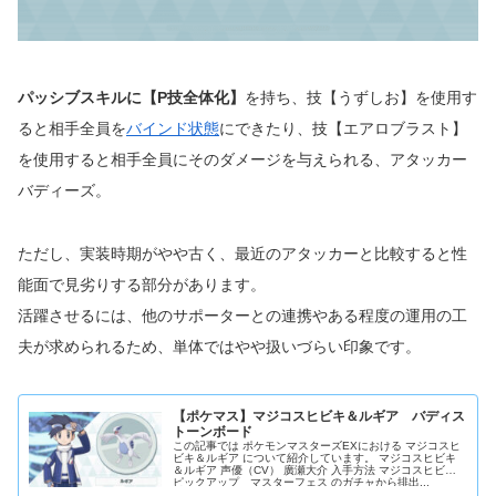
パッシブスキルに【P技全体化】
を持ち、技【うずしお】を使用す
ると相手全員を
バインド状態
にできたり、技【エアロブラスト】
を使用すると相手全員にそのダメージを与えられる、アタッカー
バディーズ。
ただし、実装時期がやや古く、最近のアタッカーと比較すると性
能面で見劣りする部分があります。
活躍させるには、他のサポーターとの連携やある程度の運用の工
夫が求められるため、単体ではやや扱いづらい印象です。
【ポケマス】マジコスヒビキ＆ルギア バディス
トーンボード
この記事では ポケモンマスターズEXにおける マジコスヒ
ビキ＆ルギア について紹介しています。 マジコスヒビキ
＆ルギア 声優（CV） 廣瀬大介 入手方法 マジコスヒビキ
ピックアップ マスターフェス のガチャから排出...