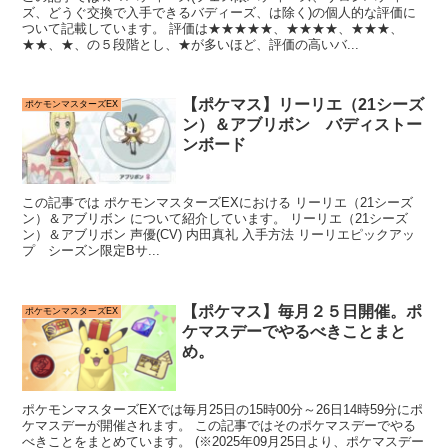
ズ、どうぐ交換で入手できるバディーズ、は除く)の個人的な評価に
ついて記載しています。 評価は★★★★★、★★★★、★★★、
★★、★、の５段階とし、★が多いほど、評価の高いバ...
【ポケマス】リーリエ（21シーズ
ポケモンマスターズEX
ン）＆アブリボン バディストー
ンボード
この記事では ポケモンマスターズEXにおける リーリエ（21シーズ
ン）＆アブリボン について紹介しています。 リーリエ（21シーズ
ン）＆アブリボン 声優(CV) 内田真礼 入手方法 リーリエピックアッ
プ シーズン限定Bサ...
【ポケマス】毎月２５日開催。ポ
ポケモンマスターズEX
ケマスデーでやるべきことまと
め。
ポケモンマスターズEXでは毎月25日の15時00分～26日14時59分にポ
ケマスデーが開催されます。 この記事ではそのポケマスデーでやる
べきことをまとめています。 (※2025年09月25日より、ポケマスデー