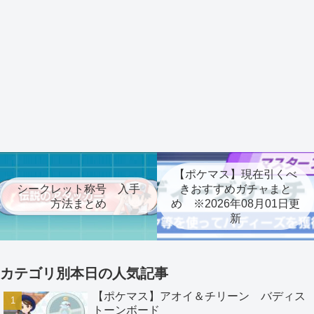
【ポケマス】現在引くべ
シークレット称号 入手
きおすすめガチャまと
方法まとめ
め ※2026年08月01日更
新
カテゴリ別本日の人気記事
【ポケマス】アオイ＆チリーン バディス
トーンボード