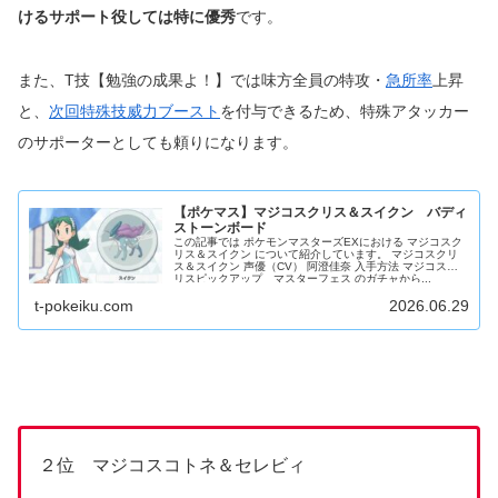
けるサポート役しては特に優秀
です。
また、T技【勉強の成果よ！】では味方全員の特攻・
急所率
上昇
と、
次回特殊技威力ブースト
を付与できるため、特殊アタッカー
のサポーターとしても頼りになります。
【ポケマス】マジコスクリス＆スイクン バディ
ストーンボード
この記事では ポケモンマスターズEXにおける マジコスク
リス＆スイクン について紹介しています。 マジコスクリ
ス＆スイクン 声優（CV） 阿澄佳奈 入手方法 マジコスク
リスピックアップ マスターフェス のガチャから...
t-pokeiku.com
2026.06.29
２位 マジコスコトネ＆セレビィ