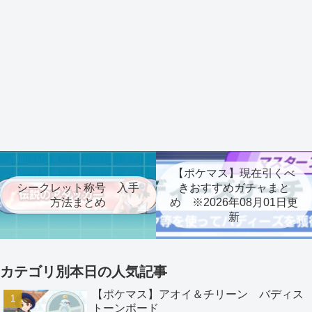
【ポケマス】現在引くべ
シークレット称号 入手
きおすすめガチャまと
方法まとめ
め ※2026年08月01日更
新
カテゴリ別本日の人気記事
【ポケマス】アオイ＆チリーン バディス
トーンボード