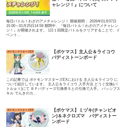
ャレンジ！』について
毎日バトル！わざのアメチャレンジ！ 開催期間： 2026年01月07日
15:00～01月25日14:59 期間中、『毎日バトル！わざのアメチャレン
ジ！』が開催されます。 1日１回限定バトルをクリアすることで、イ
ベント...
【ポケマス】主人公＆ライコウ
ポケモンマスターズEX
バディストーンボード
この記事では ポケモンマスターズEXにおける 主人公＆ライコウ に
ついて紹介しています。 主人公＆ライコウ 入手方法 どうぐ交換(バ
トルｐｔ)にて ＢＰバディーズ引換券Ｓとの引換で入手。 パッシブス
キル でんきのカ...
【ポケマス】ミヅキ(チャンピオ
ポケモンマスターズEX
ン)＆ネクロズマ バディストー
ンボード