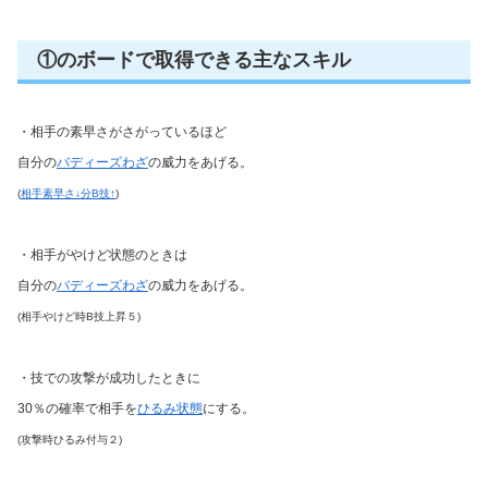
①のボードで取得できる主なスキル
・相手の素早さがさがっているほど
自分の
バディーズわざ
の威力をあげる。
(
相手素早さ↓分B技↑
)
・相手がやけど状態のときは
自分の
バディーズわざ
の威力をあげる。
(相手やけど時B技上昇５)
・技での攻撃が成功したときに
30％の確率で相手を
ひるみ状態
にする。
(攻撃時ひるみ付与２)