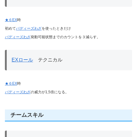
★６EX
時
初めて
バディーズわざ
を使ったときだけ
バディーズわざ
発動可能状態までのカウントを３減らす。
EXロール
テクニカル
★６EX
時
バディーズわざ
の威力が1,5倍になる。
チームスキル