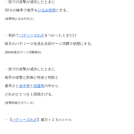
・技での攻撃が成功したときに
30％の確率で相手を
ひるみ状態
にする。
(攻撃時ひるみ付与２)
・初めて
バディーズわざ
をつかったときだけ
味方のバディーズ全員を次回ゲージ消費０状態にする。
(初B技後次ゲージ消費無G)
・技での攻撃が成功したときに
相手の攻撃と防御と特攻と特防と
素早さと
命中率
と
回避率
の中から
どれかひとつを１段階さげる。
(攻撃時能力ダウン９)
・【
バディーズわざ
】威力＋２５
(×２マス)