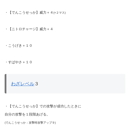
・【でんこうせっか】威力＋４
(×２マス)
・【ニトロチャージ】威力＋４
・こうげき＋１０
・すばやさ＋１０
わざレベル
３
・【でんこうせっか】での攻撃が成功したときに
自分の攻撃を１段階あげる。
(でんこうせっか：攻撃時攻撃アップ９)