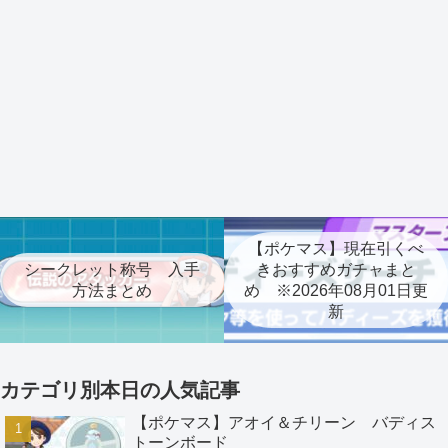
【ポケマス】現在引くべ
シークレット称号 入手
きおすすめガチャまと
方法まとめ
め ※2026年08月01日更
新
カテゴリ別本日の人気記事
【ポケマス】アオイ＆チリーン バディス
トーンボード