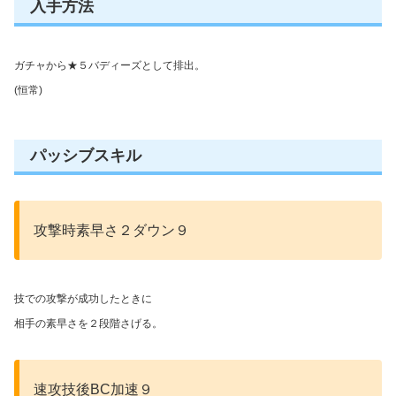
入手方法
ガチャから★５バディーズとして排出。
(恒常)
パッシブスキル
攻撃時素早さ２ダウン９
技での攻撃が成功したときに
相手の素早さを２段階さげる。
速攻技後BC加速９