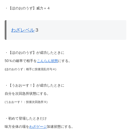
・【ほのおのうず】威力＋４
わざレベル
３
・【ほのおのうず】が成功したときに
50％の確率で相手を
こんらん状態
にする。
(ほのおのうず：相手に技後混乱付与４)
・【うおおーす！】が成功したときに
自分を次回急所状態にする。
(うおおーす！：技後次回急所９)
・初めて登場したときだけ
味方全体の場を
わざゲージ
加速状態にする。