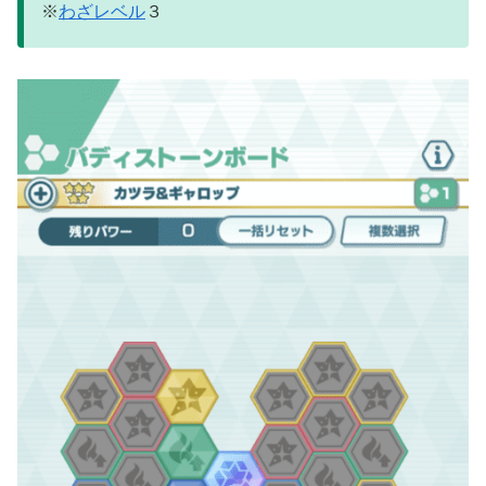
※
わざレベル
３