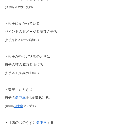
(晴れ時全ダウン無効)
・相手にかかっている
バインドのダメージを増加させる。
(相手拘束ダメージ増加２)
・相手がやけど状態のときは
自分の技の威力をあげる。
(相手やけど時威力上昇３)
・登場したときに
自分の
命中率
を1段階あげる。
(登場時
命中率
アップ１)
・【ほのおのうず】
命中率
＋５