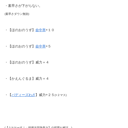
・素早さが下がらない。
(素早さダウン無効)
・【ほのおのうず】
命中率
+１０
・【ほのおのうず】
命中率
+５
・【ほのおのうず】威力＋４
・【かえんぐるま】威力＋４
・【
バディーズわざ
】威力+２５
(×２マス)
(【うおおーす！：技後次回急所９】の採用も検討。)