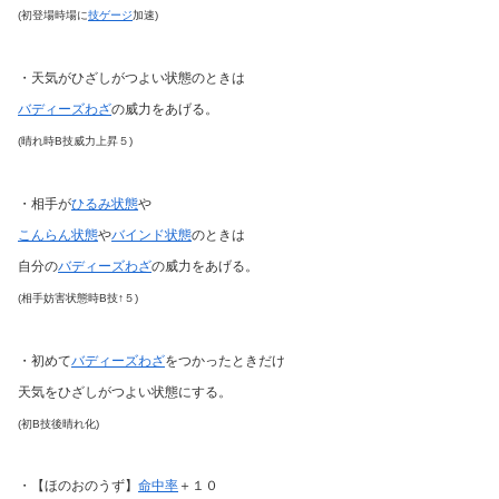
(初登場時場に
技ゲージ
加速)
・天気がひざしがつよい状態のときは
バディーズわざ
の威力をあげる。
(晴れ時B技威力上昇５)
・相手が
ひるみ状態
や
こんらん状態
や
バインド状態
のときは
自分の
バディーズわざ
の威力をあげる。
(相手妨害状態時B技↑５)
・初めて
バディーズわざ
をつかったときだけ
天気をひざしがつよい状態にする。
(初B技後晴れ化)
・【ほのおのうず】
命中率
＋１０