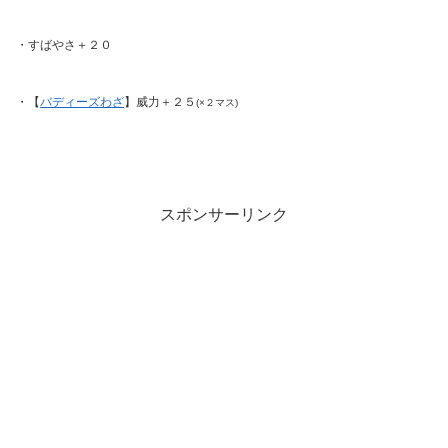
・すばやさ＋２０
・【
バディーズわざ
】威力＋２５
(×２マス)
スポンサーリンク