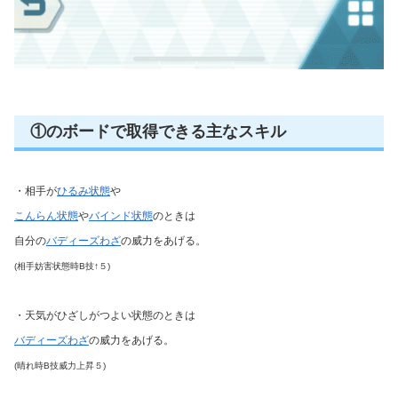
①のボードで取得できる主なスキル
・相手が
ひるみ状態
や
こんらん状態
や
バインド状態
のときは
自分の
バディーズわざ
の威力をあげる。
(相手妨害状態時B技↑５)
・天気がひざしがつよい状態のときは
バディーズわざ
の威力をあげる。
(晴れ時B技威力上昇５)