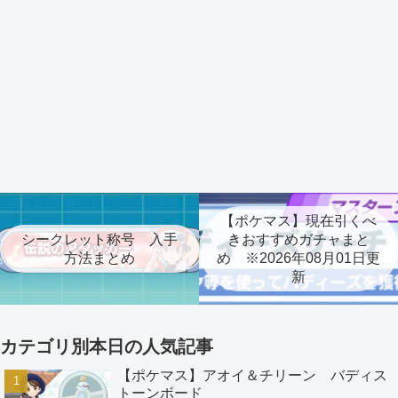
【ポケマス】現在引くべ
シークレット称号 入手
きおすすめガチャまと
方法まとめ
め ※2026年08月01日更
新
カテゴリ別本日の人気記事
【ポケマス】アオイ＆チリーン バディス
トーンボード