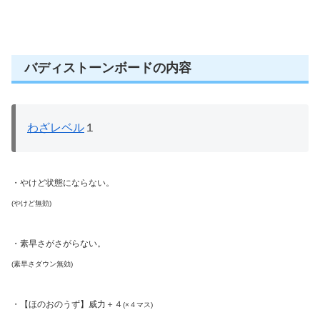
バディストーンボードの内容
わざレベル
１
・やけど状態にならない。
(やけど無効)
・素早さがさがらない。
(素早さダウン無効)
・【ほのおのうず】威力＋４
(×４マス)