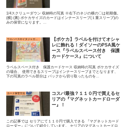
1/4スクリューダウン 収納時の写真 ※右下のネジの横の〇は初期傷。
(横) (裏) ポケカサイズのカードはインナースリーブ(１重スリーブ)の
みの保管になります。...
【ポケカ】ラベルを付けてオシャ
ウエハースやイタジャガに付属するカードやシールの保管方法
レに飾れる！ダイソーのPSA風ケ
ース『ラベルスペース付き 保護
カードケース』について
ラベルスペース付き 保護カードケース 収納時の写真 ポケカサイズ
の場合、 使用できるスリーブはインナースリーブまでとなります、
下の写真のラベル部分は パックから切り取ったものを...
コスパ最強？１１０円で買えるセ
カード保管方法
リアの『マグネットカードローダ
ー』！
この記事では セリアにて１１０円で購入できる 『マグネットカード
ローダー』について紹介しています。 セリアのマグネットカードロ