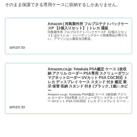
そのまま保護できる専用ケースに収納するしかありません。
Amazon | 河島製作所 フルプロテクトパックケー
スP 【2個入りセット】 | トレカ 通販
河島製作所 フルプロテクトパックケースP 【2個入りセッ
ト】ほかトレカ・トレーディングカード関連商品が勢ぞろ
い。アマゾンなら最短当日配送。
amzn.to
Amazon.co.jp: Yotakala PSA鑑定 ケース 1枚収
納 アクリル ローダー PSA専用 スクリューダウン
マグネットローダー UVカット PSA CGC対応 ト
レカ ディスプレイ ケース スタンド 付き 鑑定 展
示 保管 収納 スタンド 付き (ブラック, 1連) : ホビ
ー
Amazon.co.jp: Yotakala PSA鑑定 ケース 1枚収納 アクリ
ル ローダー PSA専用 スクリューダウン マグネットローダ
ー UVカット PSA CGC対応 トレカ ディスプレイ ケース
スタンド 付き 鑑定 展示 保管 収納 スタンド 付き (ブラッ
amzn.to
ク, 1連) : ホビー