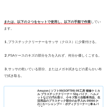
または、以下の２つをセットで使用し、以下の手順で
作業
してい
ます。
１
,プラスチッククリーナーをサッサ（クロス）に少量付ける。
２
,PSAケースのキズの部分を力を入れず、何分か優しくこする。
３
,サッサの乾いている部分、またはメガネ拭きなどの柔らかい布
で拭き取る。
Amazon | ソフト99(SOFT99) 99工房 補修ケミカ
ル プラスチッククリーナー 50g バイク、ヘルメ
ットなどの汚れ取り、小キズ取り自動車用品、生
活用品のプラスチック部分のお手入れ 09066 (×
2) | カーシャンプー・ボディクリーナー | 車＆バ