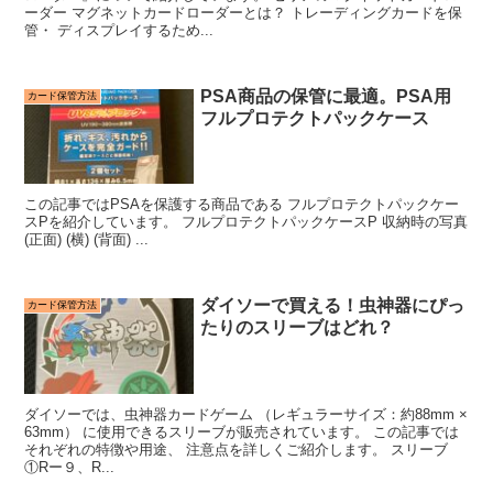
ーダー マグネットカードローダーとは？ トレーディングカードを保
管・ ディスプレイするため...
PSA商品の保管に最適。PSA用
カード保管方法
フルプロテクトパックケース
この記事ではPSAを保護する商品である フルプロテクトパックケー
スPを紹介しています。 フルプロテクトパックケースP 収納時の写真
(正面) (横) (背面) ...
ダイソーで買える！虫神器にぴっ
カード保管方法
たりのスリーブはどれ？
ダイソーでは、虫神器カードゲーム （レギュラーサイズ：約88mm ×
63mm） に使用できるスリーブが販売されています。 この記事では
それぞれの特徴や用途、 注意点を詳しくご紹介します。 スリーブ
①Rー９、R...