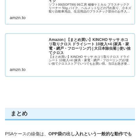
イク
ソフト99(SOFT99) 99工房 補修ケミカル プラスチックク
リーナー 50g バイク、ヘルメットなどの汚れ取り、小キズ
取り自動車用品、生活用品のプラスチック部分のお手入れ
09066 (× 2)がカーシャンプー・ボディクリーナーストアで
amzn.to
いつでもお買い得。当日お急ぎ便対象商品は、当日お届け
可能です。アマゾン配送商品...
Amazon | 【まとめ買い】KINCHO サッサ ホコ
リ取りクロス ドライシート 10枚入×4 (家具・家
電・網戸・フローリング) | 大日本除虫菊 | 使い捨
てクロス
【まとめ買い】KINCHO サッサ ホコリ取りクロス ドライ
シート 10枚入×4 (家具・家電・網戸・フローリング)が使
い捨てクロスストアでいつでもお買い得。当日お急ぎ便対
象商品は、当日お届け可能です。アマゾン配送商品は、通
amzn.to
常配送無料（一部除く）。
まとめ
PSAケースの線傷は、
OPP袋の出し入れという一般的な動作でも