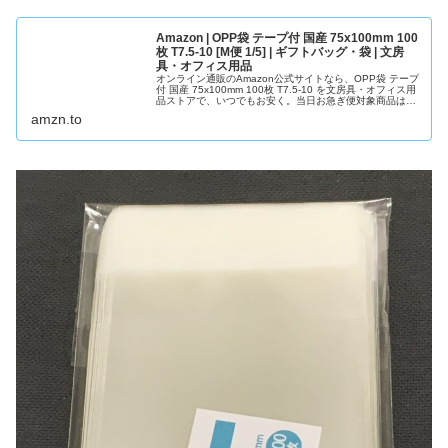
Amazon | OPP袋 テープ付 国産 75x100mm 100
枚 T7.5-10 [M便 1/5] | ギフトバッグ・袋 | 文房
具・オフィス用品
オンライン通販のAmazon公式サイトなら、OPP袋 テープ
付 国産 75x100mm 100枚 T7.5-10 を文房具・オフィス用
品ストアで、いつでもお安く。当日お急ぎ便対象商品は、
当日お届け可能です。アマゾン配送商品は、通常配送無料
amzn.to
（一部除く）。