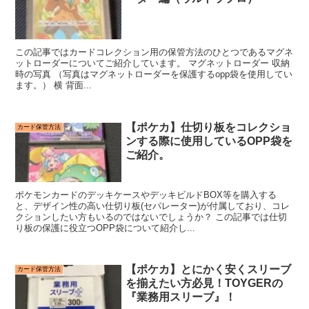
この記事ではカードコレクション用の保管方法のひとつであるマグネ
ットローダーについてご紹介しています。 マグネットローダー 収納
時の写真 （写真はマグネットローダーを保護するopp袋を使用してい
ます。） 横 背面...
【ポケカ】仕切り板をコレクショ
カード保管方法
ンする際に使用しているOPP袋を
ご紹介。
ポケモンカードのデッキケースやデッキビルドBOX等を購入する
と、デザイン性の高い仕切り板(セパレーター)が付属しており、コレ
クションしたい方もいるのではないでしょうか？ この記事では仕切
り板の保護に役立つOPP袋について紹介し...
【ポケカ】とにかく安くスリーブ
カード保管方法
を揃えたい方必見！TOYGERの
『業務用スリーブ』！