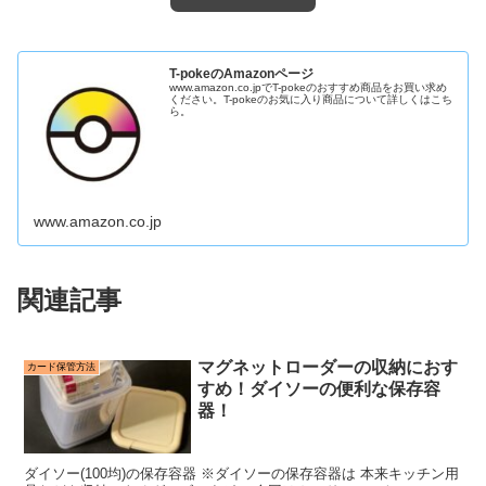
T-pokeのAmazonページ
www.amazon.co.jpでT-pokeのおすすめ商品をお買い求め
ください。T-pokeのお気に入り商品について詳しくはこち
ら。
www.amazon.co.jp
関連記事
マグネットローダーの収納におす
カード保管方法
すめ！ダイソーの便利な保存容
器！
ダイソー(100均)の保存容器 ※ダイソーの保存容器は 本来キッチン用