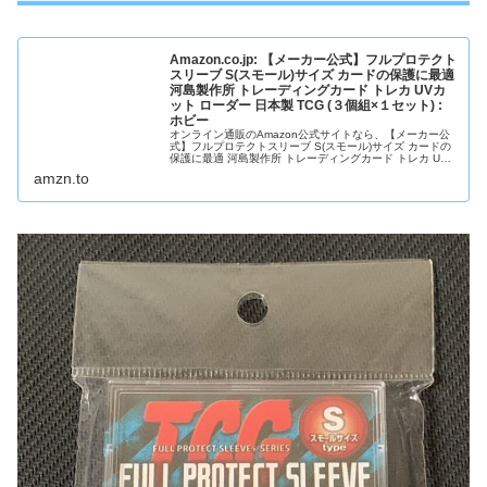
Amazon.co.jp: 【メーカー公式】フルプロテクト
スリーブ S(スモール)サイズ カードの保護に最適
河島製作所 トレーディングカード トレカ UVカ
ット ローダー 日本製 TCG (３個組×１セット) :
ホビー
オンライン通販のAmazon公式サイトなら、【メーカー公
式】フルプロテクトスリーブ S(スモール)サイズ カードの
保護に最適 河島製作所 トレーディングカード トレカ UV
カット ローダー 日本製 TCG (３個組×１セット)を ホビー
amzn.to
ストアで、いつでもお安く。当日お急ぎ便対象商品は、当
日お届け可能です。アマゾン配送商...