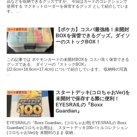
品などを収納できるグッズですが、 今回はカードのコレクションで
使用する マグネットローダーを保管するグッズ として紹介していま
す。 ...
【ポケカ】コスパ最強格！未開封
カード保管方法
BOXを保管できるグッズ。ダイソ
ーのストックBOX！
この記事では ポケモンカードの未開封BOXを コスパ良く保管できる
グッズである、 ダイソーの『ストックBOX』
(22,6cm×18,8cm×17,4cm) について紹介しています。 収納時の写真
...
スタートデッキ(コロちゃおVer)を
カード保管方法
未開封で保存する際に便利！
EYESRAILの『Boxx
Guardian』
EYESRAILの『Boxx Guardian』(コロちゃお用) EYESRAILの Boxx
Guardian(コロちゃお用)は、 スタートデッキ100バトルコレクション
(コロちゃおVer)を 未開封のまま 収納...