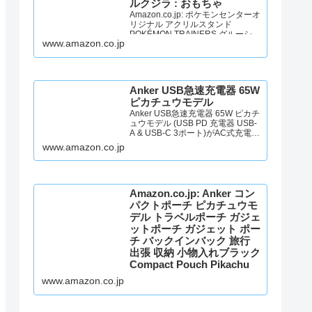
ルクジラ : おもちゃ
Amazon.co.jp: ポケモンセンターオ
リジナル アクリルスタンド
POKÉMON TRAINERS グルーシャ
www.amazon.co.jp
＆アルクジラ : おもちゃ
Anker USB急速充電器 65W
ピカチュウモデル
Anker USB急速充電器 65W ピカチ
ュウモデル (USB PD 充電器 USB-
A & USB-C 3ポート)がAC式充電器
ストアでいつでもお買い得。当日
www.amazon.co.jp
お急ぎ便対象商品は、当日お届け
可能です。アマゾン配送商品は、
通常配送無料（一部除く）。
Amazon.co.jp: Anker コン
パクトポーチ ピカチュウモ
デル トラベルポーチ ガジェ
ットポーチ ガジェット ポー
チ バックインバック 旅行
出張 収納 小物入れブラック
Compact Pouch Pikachu
Edition_Black : ファッショ
www.amazon.co.jp
ン
Amazon.co.jp: Anker コンパクトポ
ーチ ピカチュウモデル トラベルポ