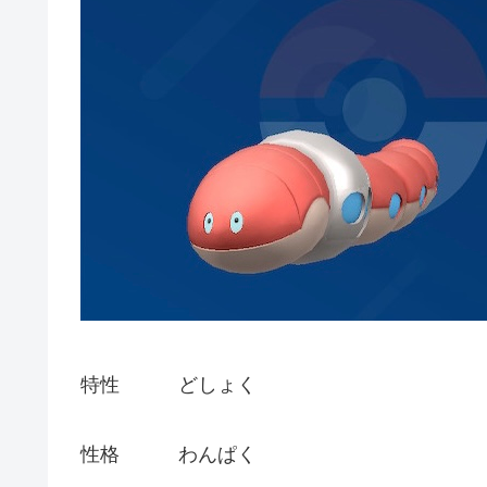
特性 どしょく
性格 わんぱく