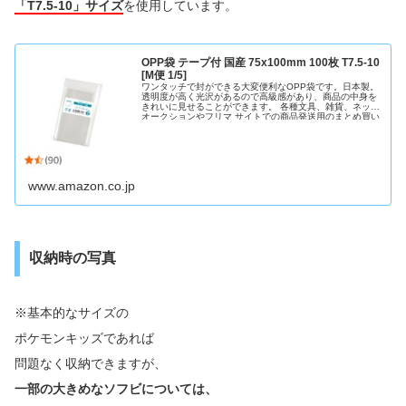
「T7.5-10」サイズ
を使用しています。
OPP袋 テープ付 国産 75x100mm 100枚 T7.5-10
[M便 1/5]
ワンタッチで封ができる大変便利なOPP袋です。日本製。
透明度が高く光沢があるので高級感があり、商品の中身を
きれいに見せることができます。 各種文具、雑貨、ネット
オークションやフリマ サイトでの商品発送用のまとめ買い
他ラッピング資材としても多数ご利用 いただいておりま
す。"
www.amazon.co.jp
収納時の写真
※基本的なサイズの
ポケモンキッズであれば
問題なく収納できますが、
一部の大きめなソフビについては、