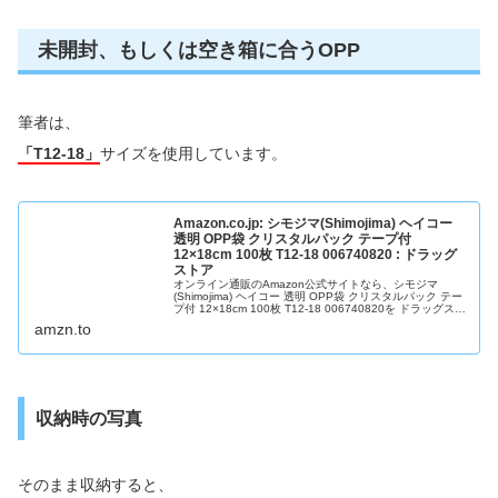
未開封、もしくは空き箱に合うOPP
筆者は、
「T12-18」
サイズを使用しています。
Amazon.co.jp: シモジマ(Shimojima) ヘイコー
透明 OPP袋 クリスタルパック テープ付
12×18cm 100枚 T12-18 006740820 : ドラッグ
ストア
オンライン通販のAmazon公式サイトなら、シモジマ
(Shimojima) ヘイコー 透明 OPP袋 クリスタルパック テー
プ付 12×18cm 100枚 T12-18 006740820を ドラッグスト
アストアで、いつでもお安く。当日お急ぎ便対象商品は、
amzn.to
当日お届け可能です。アマゾン配送商品は、通常送料無
料。
収納時の写真
そのまま収納すると、