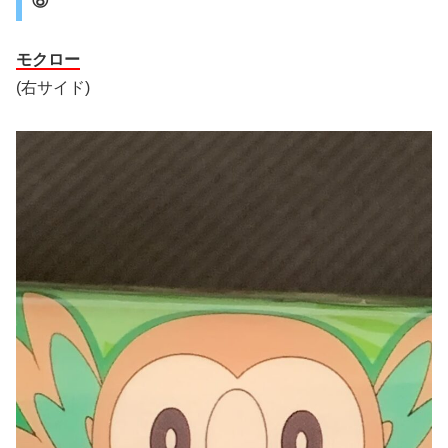
⑧
モクロー
(右サイド)