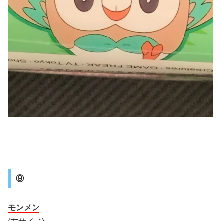
⑨
モンメン