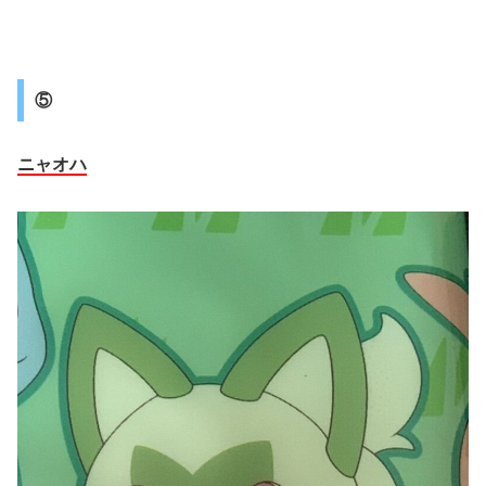
⑤
ニャオハ