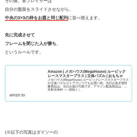
その後、各プレイヤーは
自分の盤面をスライドさせながら、
中央の3×3の枠をお題と同じ配列
に並べ替えます。
先に完成させて
フレームを閉じた人が勝ち
、
というルールです。
Amazon | メガハウス(MegaHouse) ルービック
レースマスタープラス | 立体パズル | おもちゃ
メガハウス(MegaHouse) ルービックレースマスタープラス
が立体パズルストアでいつでもお買い得。当日お急ぎ便対
象商品は、当日お届け可能です。アマゾン配送商品は、通
常配送無料（一部除く）。
amzn.to
(※以下の写真はダイソーの