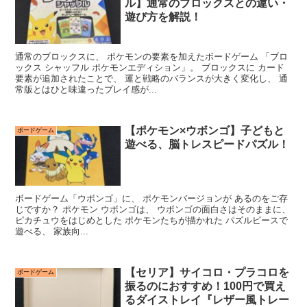
ル】通常のブロックスとの違い・
遊び方を解説！
通常のブロックスに、 ポケモンの要素を加えたボードゲーム 「ブロ
ックス シャッフル ポケモンエディション」。 ブロックスに カード
要素が追加されたことで、 運と戦略のバランスが大きく変化し、 通
常版とはひと味違ったプレイ感が...
【ポケモン×ウボンゴ】子どもと
ボードゲーム
遊べる、脳トレスピードパズル！
ボードゲーム「ウボンゴ」に、 ポケモンバージョンが あるのをご存
じですか？ ポケモン ウボンゴは、 ウボンゴの面白さはそのままに、
ピカチュウをはじめとした ポケモンたちが描かれた パズルピースで
遊べる、 家族向...
【セリア】サイコロ・プラコロを
ボードゲーム
振るのにおすすめ！100円で買え
るダイストレイ『レザー風トレー