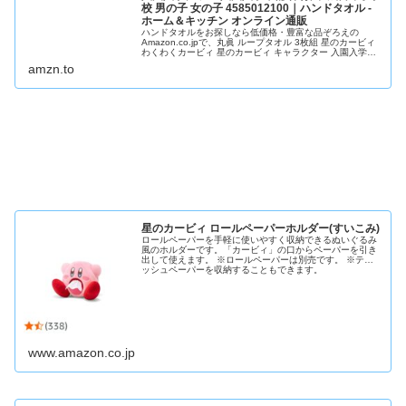
校 男の子 女の子 4585012100｜ハンドタオル -
ホーム＆キッチン オンライン通販
ハンドタオルをお探しなら低価格・豊富な品ぞろえの
Amazon.co.jpで、丸眞 ループタオル 3枚組 星のカービィ
わくわくカービィ 星のカービィ キャラクター 入園入学グ
ッズ 入園入学準備 保育園 幼稚園 小学校 男の子 女の子
amzn.to
4585012100を通販でいつでもお安く。アマゾン配送商品
なら通常配送無料（一部除く...
星のカービィ ロールペーパーホルダー(すいこみ)
ロールペーパーを手軽に使いやすく収納できるぬいぐるみ
風のホルダーです。「カービィ」の口からペーパーを引き
出して使えます。 ※ロールペーパーは別売です。 ※ティ
ッシュペーパーを収納することもできます。
www.amazon.co.jp