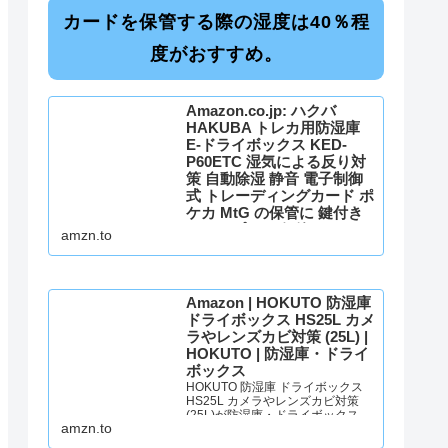
カードを保管する際の湿度は40％程
度がおすすめ。
Amazon.co.jp: ハクバ
HAKUBA トレカ用防湿庫
E-ドライボックス KED-
P60ETC 湿気による反り対
策 自動除湿 静音 電子制御
式 トレーディングカード ポ
ケカ MtG の保管に 鍵付き
ディスプレイ 保管にも LED
amzn.to
照明付 : ホビー
Amazon.co.jp: ハクバ HAKUBA ト
レカ用防湿庫 E-ドライボックス
KED-P60ETC 湿気による反り対策
Amazon | HOKUTO 防湿庫
自動除湿 静音 電子制御式 トレーデ
ィングカード ポケカ MtG の保管に
ドライボックス HS25L カメ
鍵付き ディスプレイ 保管にも LED
ラやレンズカビ対策 (25L) |
照明付 : ホビー
HOKUTO | 防湿庫・ドライ
ボックス
HOKUTO 防湿庫 ドライボックス
HS25L カメラやレンズカビ対策
(25L)が防湿庫・ドライボックスス
amzn.to
トアでいつでもお買い得。当日お
急ぎ便対象商品は、当日お届け可