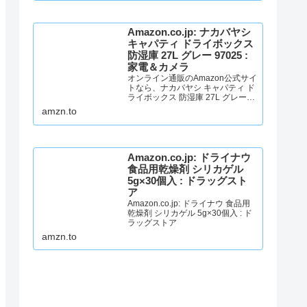
能です。アマゾン配送商品は、通
常配送無料（一部除く）。
Amazon.co.jp: ナカバヤシ
キャパティ ドライボックス
防湿庫 27L グレー 97025 :
家電＆カメラ
オンライン通販のAmazon公式サイ
トなら、ナカバヤシ キャパティ ド
ライボックス 防湿庫 27L グレー
97025を 家電＆カメラストアで、
amzn.to
いつでもお安く。当日お急ぎ便対
象商品は、当日お届け可能です。
アマゾン配送商品は、通常送料無
料。
Amazon.co.jp: ドライナウ
食品用乾燥剤 シリカゲル
5g×30個入 : ドラッグスト
ア
Amazon.co.jp: ドライナウ 食品用
乾燥剤 シリカゲル 5g×30個入 : ド
ラッグストア
amzn.to