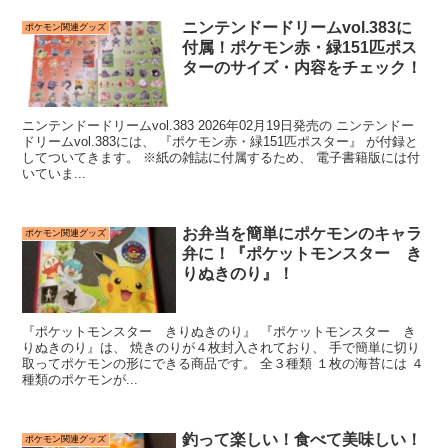
ニンテンドードリームvol.383に
ポケモン関連グッズ
付属！ポケモン赤・緑151匹ポス
ターのサイズ・内容をチェック！
ニンテンドードリームvol.383 2026年02月19日発売の ニンテンドー
ドリームvol.383には、 『ポケモン赤・緑151匹ポスター』 が付録と
してついてきます。 ※紙の雑誌に付属するため、 電子書籍版には付
いていま...
お弁当を簡単にポケモンのキャラ
ポケモン関連グッズ
弁に！『ポケットモンスター き
りぬきのり』！
『ポケットモンスター きりぬきのり』 『ポケットモンスター き
りぬきのり』は、 焼きのりが４枚封入されており、 手で簡単に切り
取ってポケモンの形にできる商品です。 全３種類 １枚の海苔には ４
種類のポケモンが...
釣って楽しい！食べて美味しい！
ポケモン関連グッズ