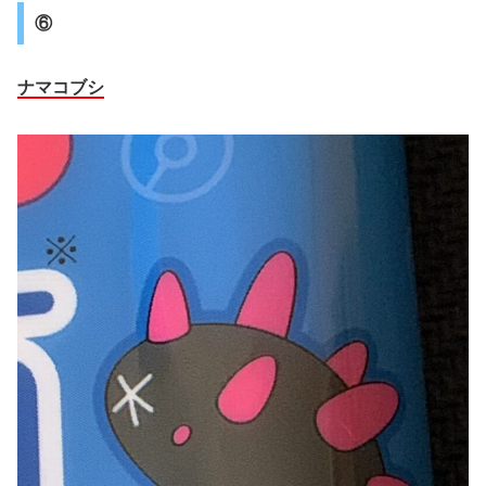
⑥
ナマコブシ