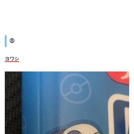
⑤
ヨワシ