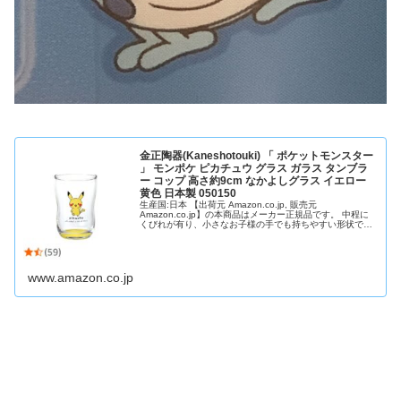
金正陶器(Kaneshotouki) 「 ポケットモンスター
」 モンポケ ピカチュウ グラス ガラス タンブラ
ー コップ 高さ約9cm なかよしグラス イエロー
黄色 日本製 050150
生産国:日本 【出荷元 Amazon.co.jp, 販売元
Amazon.co.jp】の本商品はメーカー正規品です。 中程に
くびれが有り、小さなお子様の手でも持ちやすい形状で
す。 小さすぎないので、お子様が大きくなっても使ってい
ただけます。 強化ガラスではありません。
www.amazon.co.jp