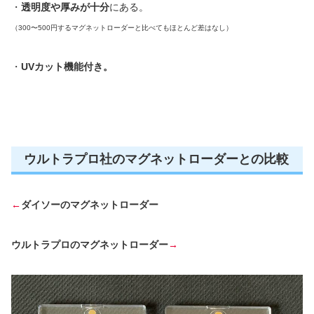
・
透明度や厚みが十分
にある。
（
300
〜
500
円するマグネットローダーと比べても
ほとんど差はなし）
・
UV
カット機能付き。
ウルトラプロ社のマグネットローダーとの比較
←
ダイソーのマグネットローダー
ウルトラプロのマグネットローダー
→