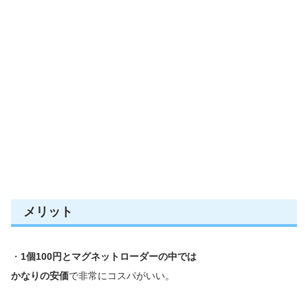
メリット
・
1
個
100
円とマグネットローダーの中では
かなりの安価
で非常にコスパがいい。