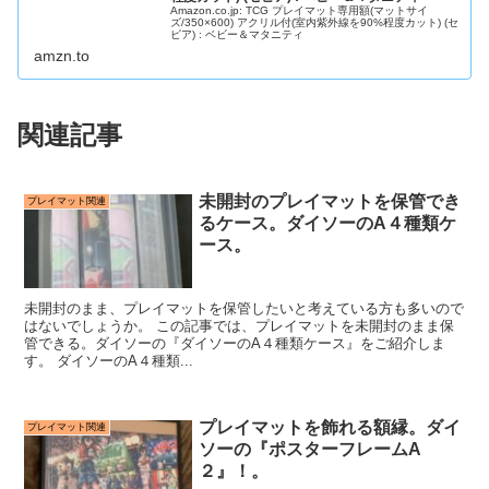
Amazon.co.jp: TCG プレイマット専用額(マットサイ
ズ/350×600) アクリル付(室内紫外線を90%程度カット) (セ
ピア) : ベビー＆マタニティ
amzn.to
関連記事
未開封のプレイマットを保管でき
プレイマット関連
るケース。ダイソーのA４種類ケ
ース。
未開封のまま、プレイマットを保管したいと考えている方も多いので
はないでしょうか。 この記事では、プレイマットを未開封のまま保
管できる。ダイソーの『ダイソーのA４種類ケース』をご紹介しま
す。 ダイソーのA４種類...
プレイマットを飾れる額縁。ダイ
プレイマット関連
ソーの『ポスターフレームA
２』！。