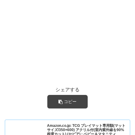
シェアする
コピー
Amazon.co.jp: TCG プレイマット専用額(マット
サイズ/350×600) アクリル付(室内紫外線を90%
程度カット) (セピア) : ベビー＆マタニティ