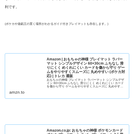
利です。
(ポケカや遊戯王の置く場所がわかるガイド付きプレイマットも存在します。)
Amazon | おもちゃの神様 プレイマット ラバー
マット シンプルデザイン 60×30cm ふちなし 滑
りにくく めくれにくい カードを傷から守り ゲー
ムをやりやすくスムーズに 丸めやすい (ポケカ対
応) | トレカ 通販
おもちゃの神様 プレイマット ラバーマット シンプルデザ
イン 60×30cm ふちなし 滑りにくく めくれにくい カード
を傷から守り ゲームをやりやすくスムーズに 丸めやすい
(ポケカ対応)ほかトレカ・トレーディングカード関連商品
amzn.to
が勢ぞろい。アマゾンなら最短当日配送。
Amazon.co.jp: おもちゃの神様 ポケモンカード