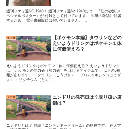
週刊ファミ通NO.1940！ 週刊ファミ通No.1940には、 『紅の砂漠 ス
ペシャルポスター』が 付録として付いています。 ※紙の雑誌に付属
するため、 電子書籍版には付いていません。 ...
【ポケモン本編】タウリンなどの
その他
えいようドリンクはポケモン１体
に何個使える？
えいようドリンクはポケモン１体に何個使える？ えいようドリンク
は、 ポケモンの能力値（努力値）を 上げるアイテムで、 以下の5種
類があります。 ・タウリン（こうげき） ・ブロムヘキシン（ぼうぎ
ょ） ・リゾチウム（とくこ...
ニンドリの発売日は？取り扱い店
その他
舗は？
ニンドリとは？ 雑誌『ニンテンドードリーム』の略称です。 任天堂