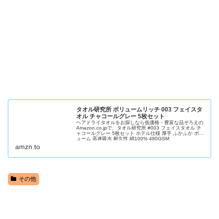
タオル研究所 ボリュームリッチ 003 フェイスタ
オル チャコールグレー 5枚セット
ヘアドライタオルをお探しなら低価格・豊富な品ぞろえの
Amazon.co.jpで、タオル研究所 #003 フェイスタオル チ
ャコールグレー 5枚セット ホテル仕様 厚手 ふかふか ボリ
ューム 高速吸水 耐久性 綿100% 480GSM
JapanTechnologyを通販でいつでもお安く。アマゾン配送
amzn.to
商品なら通常配送無...
その他