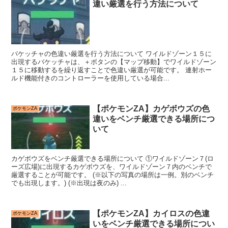
違い厳選を行う方法について
バケッチャの色違い厳選を行う方法について ワイルドゾーン１５に
出現するバケッチャは、＋ボタンの【マップ移動】でワイルドゾーン
１５に移動するを繰り返すことで色違い厳選が可能です。 連射ホー
ルド機能付きのコントローラーを使用している場合...
【ポケモンZA】カゲボウズの色
ポケモンZA
違いをベンチ厳選できる場所につ
いて
カゲボウズをベンチ厳選できる場所について ①ワイルドゾーン７(ロ
ーズ広場)に出現するカゲボウズを、ワイルドゾーン７内のベンチで
厳選することが可能です。 (※以下の写真の場所は一例。別のベンチ
でも出現します。) (※出現は夜のみ) ...
【ポケモンZA】カイロスの色違
ポケモンZA
いをベンチ厳選できる場所につい