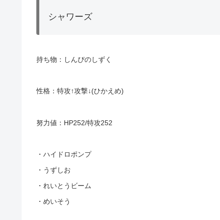
シャワーズ
持ち物：しんぴのしずく
性格：特攻↑攻撃↓(ひかえめ)
努力値：HP252/特攻252
・ハイドロポンプ
・うずしお
・れいとうビーム
・めいそう