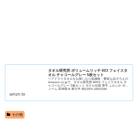
タオル研究所 ボリュームリッチ 003 フェイスタ
オル チャコールグレー 5枚セット
ヘアドライタオルをお探しなら低価格・豊富な品ぞろえの
Amazon.co.jpで、タオル研究所 #003 フェイスタオル チ
ャコールグレー 5枚セット ホテル仕様 厚手 ふかふか ボリ
ューム 高速吸水 耐久性 綿100% 480GSM
JapanTechnologyを通販でいつでもお安く。アマゾン配送
amzn.to
商品なら通常配送無...
その他