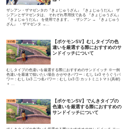
ザシアン・ザマゼンタの『きょじゅうざん』『きょじゅうだん』 ザ
シアンとザマゼンタは、 それぞれ専用技である 『きょじゅうざん』
『きょじゅうだん』 を使用できます。 ・ザシアン → 『きょじゅう
ざん』 ・ザマゼンタ →...
【ポケモンSV】むしタイプの色
その他
違いを厳選する際におすすめのサ
ンドイッチについて
むしタイプの色違いを厳選する際におすすめのサンドイッチ ※一例
色違いを最速で狙いたい場合 かがやきパワー：むし Lv3 そうぐうパ
ワー：むし Lv3 二つ名パワー：むし Lv3 ① カットミニトマト(具材)
＋ ...
【ポケモンSV】でんきタイプの
その他
色違いを厳選する際におすすめの
サンドイッチについて