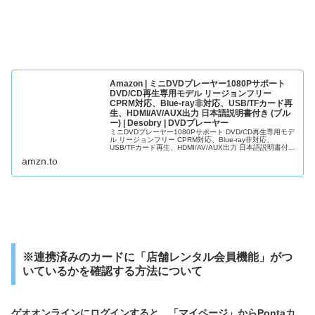
Amazon | ミニDVDプレーヤー1080Pサポート
DVD/CD再生専用モデル リージョンフリー
CPRM対応、Blue-ray非対応、USB/TFカード再
生、HDMI/AV/AUX出力 日本語説明書付き (ブル
ー) | Desobry | DVDプレーヤー
ミニDVDプレーヤー1080Pサポート DVD/CD再生専用モデ
ル リージョンフリー CPRM対応、Blue-ray非対応、
USB/TFカード再生、HDMI/AV/AUX出力 日本語説明書付き
(ブルー)がDVDプレーヤーストアでいつでもお買い得。当
amzn.to
日お急ぎ便対象商品は、当日お届け可能です。アマゾン配
送商品は、通常配送...
※連携済みのカードに「店舗レンタル会員機能」がつ
いているかを確認する方法について
ゲオオンラインにログインすると、「マイページ」からPontaカ