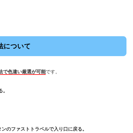
法について
法
で色違い厳選が可能
です。
る。
タンのファストトラベルで入り口に戻る。